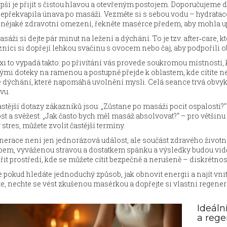
pší je přijít s čistou hlavou a otevřeným postojem. Doporučujem
epřekvapila únava po masáži. Vezměte si s sebou vodu – hydratac
nějaké zdravotní omezení, řekněte masérce předem, aby mohla upra
sáži si dejte pár minut na ležení a dýchání. To je tzv. after‑care, k
níci si dopřejí lehkou svačinu s ovocem nebo čaj, aby podpořili 
xi to vypadá takto: po přivítání vás provede soukromou místností,
mi doteky na ramenou a postupně přejde k oblastem, kde cítíte nej
 dýchání, které napomáhá uvolnění mysli. Celá seance trvá obvykl
vu.
stější dotazy zákazníků jsou: „Zůstane po masáži pocit ospalosti?“
st a svěžest. „Jak často bych měl masáž absolvovat?“ – pro většinu 
 stres, můžete zvolit častější termíny.
erace není jen jednorázová událost, ale součást zdravého život
bem, vyváženou stravou a dostatkem spánku a výsledky budou vidě
řit prostředí, kde se můžete cítit bezpečně a nerušeně – diskrétno
 pokud hledáte jednoduchý způsob, jak obnovit energii a najít vnit
te, nechte se vést zkušenou masérkou a dopřejte si vlastní regener
Ideáln
a rege