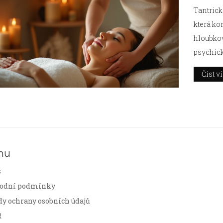
Tantrick
která ko
hloubkov
psychick
k odstra
Číst v
vnitřníh
prohloub
budeme 
praxe a 
nu
s
odní podmínky
dy ochrany osobních údajů
R