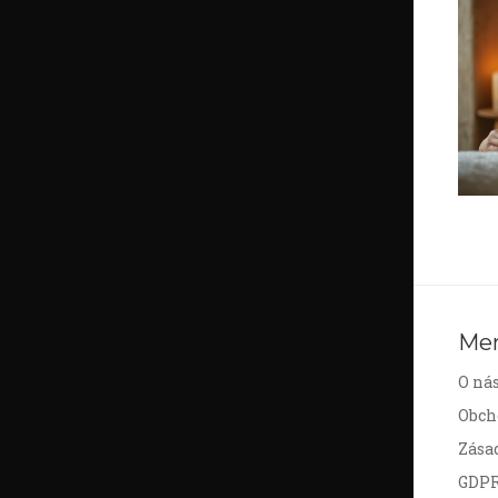
Me
O ná
Obch
Zása
GDP