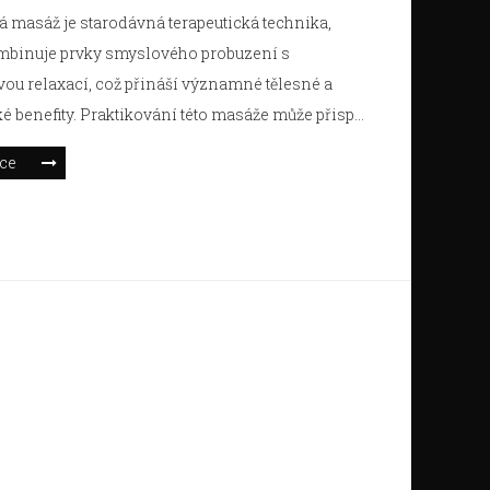
á masáž je starodávná terapeutická technika,
mbinuje prvky smyslového probuzení s
ou relaxací, což přináší významné tělesné a
é benefity. Praktikování této masáže může přispět
nění stresu a napětí, zvýšení energie a zlepšení
íce
o klidu. Kromě toho může podpořit osobní růst a
it emoční propojení s partnerem. V článku se
věnovat klíčovým aspektům a přínosům této
nabídneme užitečné tipy pro její optimální využití.