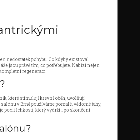
tantrickými
 jen nedostatek pohybu. Co kdyby existoval
áže jsou právě tím, co potřebujete. Nabízí nejen
 kompletní regeneraci.
í?
ik, které stimulují krevní oběh, uvolňují
 salónu v Brně používáme pomalé, vědomé tahy,
 pocit lehkosti, který vydrží i po skončení
salónu?