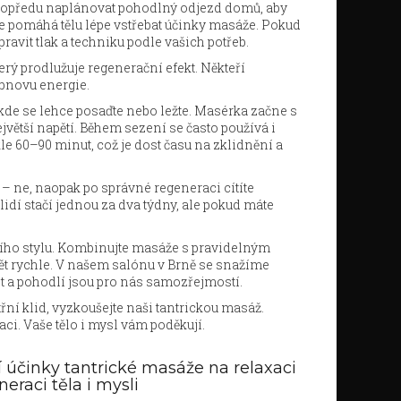
e dopředu naplánovat pohodlný odjezd domů, aby
e pomáhá tělu lépe vstřebat účinky masáže. Pokud
vit tlak a techniku podle vašich potřeb.
terý prodlužuje regenerační efekt. Někteří
obnovu energie.
 kde se lehce posaďte nebo ležte. Masérka začne s
větší napětí. Během sezení se často používá i
e 60–90 minut, což je dost času na zklidnění a
 – ne, naopak po správné regeneraci cítíte
lidí stačí jednou za dva týdny, ale pokud máte
ního stylu. Kombinujte masáže s pravidelným
t rychle. V našem salónu v Brně se snažíme
st a pohodlí jsou pro nás samozřejmostí.
řní klid, vyzkoušejte naši tantrickou masáž.
aci. Vaše tělo i mysl vám poděkují.
í účinky tantrické masáže na relaxaci
neraci těla i mysli