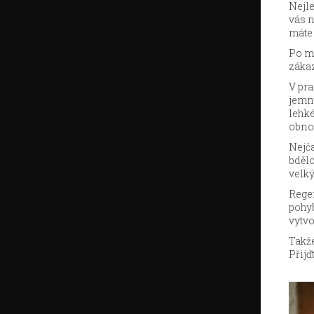
Nejle
vás n
máte 
Po ma
zákaz
V pra
jemný
lehké
obno
Nejča
bdělo
velký
Regen
pohy
vytvo
Takže
Přijď