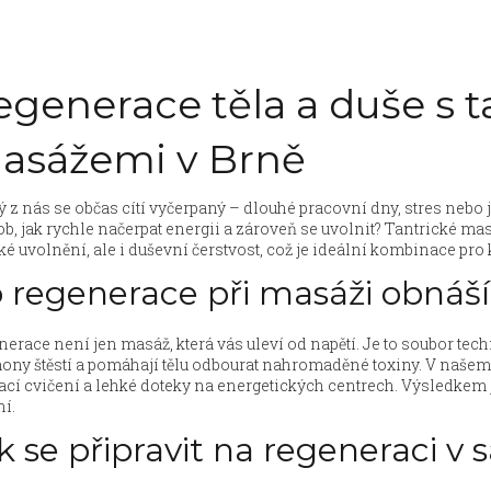
egenerace těla a duše s 
asážemi v Brně
 z nás se občas cítí vyčerpaný – dlouhé pracovní dny, stres nebo
b, jak rychle načerpat energii a zároveň se uvolnit? Tantrické mas
ké uvolnění, ale i duševní čerstvost, což je ideální kombinace pro
 regenerace při masáži obnáš
erace není jen masáž, která vás uleví od napětí. Je to soubor techn
ony štěstí a pomáhají tělu odbourat nahromaděné toxiny. V našem
cí cvičení a lehké doteky na energetických centrech. Výsledkem je
í.
k se připravit na regeneraci v 