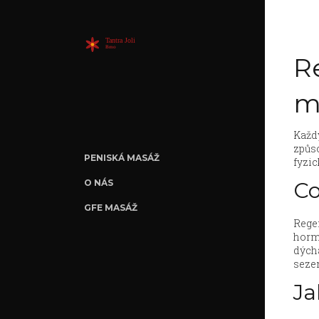
R
m
Každý
způso
PENISKÁ MASÁŽ
fyzic
O NÁS
Co
GFE MASÁŽ
Regen
horm
dýcha
sezen
Ja