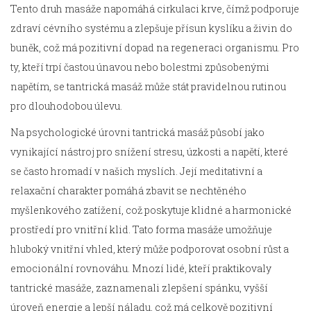
Tento druh masáže napomáhá cirkulaci krve, čímž podporuje
zdraví cévního systému a zlepšuje přísun kyslíku a živin do
buněk, což má pozitivní dopad na regeneraci organismu. Pro
ty, kteří trpí častou únavou nebo bolestmi způsobenými
napětím, se tantrická masáž může stát pravidelnou rutinou
pro dlouhodobou úlevu.
Na psychologické úrovni tantrická masáž působí jako
vynikající nástroj pro snížení stresu, úzkosti a napětí, které
se často hromadí v našich myslích. Její meditativní a
relaxační charakter pomáhá zbavit se nechtěného
myšlenkového zatížení, což poskytuje klidné a harmonické
prostředí pro vnitřní klid. Tato forma masáže umožňuje
hluboký vnitřní vhled, který může podporovat osobní růst a
emocionální rovnováhu. Mnozí lidé, kteří praktikovaly
tantrické masáže, zaznamenali zlepšení spánku, vyšší
úroveň energie a lepší náladu, což má celkově pozitivní