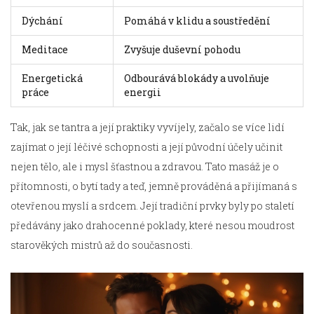
Dýchání
Pomáhá v klidu a soustředění
Meditace
Zvyšuje duševní pohodu
Energetická
Odbourává blokády a uvolňuje
práce
energii
Tak, jak se tantra a její praktiky vyvíjely, začalo se více lidí
zajímat o její léčivé schopnosti a její původní účely učinit
nejen tělo, ale i mysl šťastnou a zdravou. Tato masáž je o
přítomnosti, o bytí tady a teď, jemně prováděná a přijímaná s
otevřenou myslí a srdcem. Její tradiční prvky byly po staletí
předávány jako drahocenné poklady, které nesou moudrost
starověkých mistrů až do současnosti.