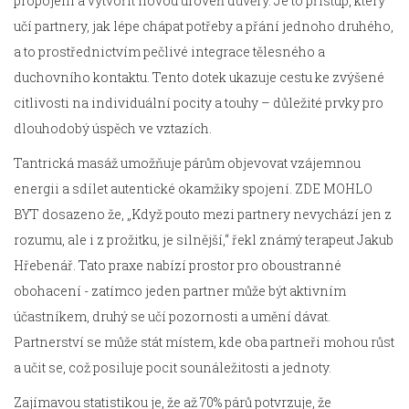
propojení a vytvořit novou úroveň důvěry. Je to přístup, který
učí partnery, jak lépe chápat potřeby a přání jednoho druhého,
a to prostřednictvím pečlivé integrace tělesného a
duchovního kontaktu. Tento dotek ukazuje cestu ke zvýšené
citlivosti na individuální pocity a touhy – důležité prvky pro
dlouhodobý úspěch ve vztazích.
Tantrická masáž umožňuje párům objevovat vzájemnou
energii a sdílet autentické okamžiky spojení. ZDE MOHLO
BYT dosazeno že, „Když pouto mezi partnery nevychází jen z
rozumu, ale i z prožitku, je silnější,“ řekl známý terapeut Jakub
Hřebenář. Tato praxe nabízí prostor pro oboustranné
obohacení - zatímco jeden partner může být aktivním
účastníkem, druhý se učí pozornosti a umění dávat.
Partnerství se může stát místem, kde oba partneři mohou růst
a učit se, což posiluje pocit sounáležitosti a jednoty.
Zajímavou statistikou je, že až 70% párů potvrzuje, že