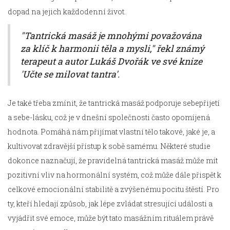
dopad na jejich každodenní život.
"Tantrická masáž je mnohými považována
za klíč k harmonii těla a mysli," řekl známý
terapeut a autor Lukáš Dvořák ve své knize
'Učte se milovat tantra'.
Je také třeba zmínit, že tantrická masáž podporuje sebepřijetí
a sebe-lásku, což je v dnešní společnosti často opomíjená
hodnota. Pomáhá nám přijímat vlastní tělo takové, jaké je, a
kultivovat zdravější přístup k sobě samému. Některé studie
dokonce naznačují, že pravidelná tantrická masáž může mít
pozitivní vliv na hormonální systém, což může dále přispět k
celkové emocionální stabilitě a zvýšenému pocitu štěstí. Pro
ty, kteří hledají způsob, jak lépe zvládat stresující události a
vyjádřit své emoce, může být tato masážním rituálem právě