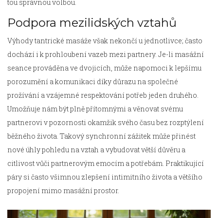
tou správnou volbou.
Podpora mezilidských vztahů
Výhody tantrické masáže však nekončí u jednotlivce; často
dochází i k prohloubení vazeb mezi partnery. Je-li masážní
seance prováděna ve dvojicích, může napomoci k lepšímu
porozumění a komunikaci díky důrazu na společné
prožívání a vzájemné respektování potřeb jeden druhého.
Umožňuje nám být plně přítomnými a věnovat svému
partnerovi v pozornosti okamžik svého času bez rozptýlení
běžného života. Takový synchronní zážitek může přinést
nové úhly pohledu na vztah a vybudovat větší důvěru a
citlivost vůči partnerovým emocím a potřebám. Praktikující
páry si často všimnou zlepšení intimitního života a většího
propojení mimo masážní prostor.