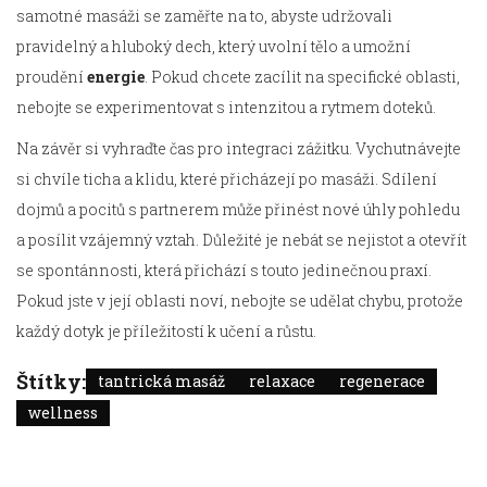
samotné masáži se zaměřte na to, abyste udržovali
pravidelný a hluboký dech, který uvolní tělo a umožní
proudění
energie
. Pokud chcete zacílit na specifické oblasti,
nebojte se experimentovat s intenzitou a rytmem doteků.
Na závěr si vyhraďte čas pro integraci zážitku. Vychutnávejte
si chvíle ticha a klidu, které přicházejí po masáži. Sdílení
dojmů a pocitů s partnerem může přinést nové úhly pohledu
a posílit vzájemný vztah. Důležité je nebát se nejistot a otevřít
se spontánnosti, která přichází s touto jedinečnou praxí.
Pokud jste v její oblasti noví, nebojte se udělat chybu, protože
každý dotyk je příležitostí k učení a růstu.
Štítky:
tantrická masáž
relaxace
regenerace
wellness