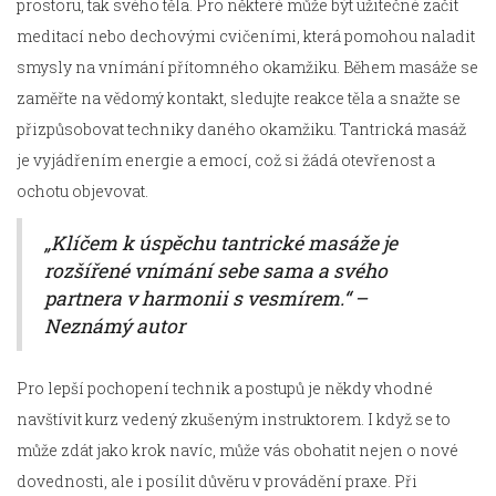
prostoru, tak svého těla. Pro některé může být užitečné začít
meditací nebo dechovými cvičeními, která pomohou naladit
smysly na vnímání přítomného okamžiku. Během masáže se
zaměřte na vědomý kontakt, sledujte reakce těla a snažte se
přizpůsobovat techniky daného okamžiku. Tantrická masáž
je vyjádřením energie a emocí, což si žádá otevřenost a
ochotu objevovat.
„Klíčem k úspěchu tantrické masáže je
rozšířené vnímání sebe sama a svého
partnera v harmonii s vesmírem.“ –
Neznámý autor
Pro lepší pochopení technik a postupů je někdy vhodné
navštívit kurz vedený zkušeným instruktorem. I když se to
může zdát jako krok navíc, může vás obohatit nejen o nové
dovednosti, ale i posílit důvěru v provádění praxe. Při