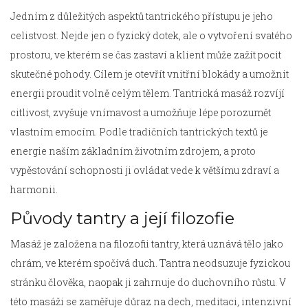
Jedním z důležitých aspektů tantrického přístupu je jeho
celistvost. Nejde jen o fyzický dotek, ale o vytvoření svatého
prostoru, ve kterém se čas zastaví a klient může zažít pocit
skutečné pohody. Cílem je otevřít vnitřní blokády a umožnit
energii proudit volně celým tělem. Tantrická masáž rozvíjí
citlivost, zvyšuje vnímavost a umožňuje lépe porozumět
vlastním emocím. Podle tradičních tantrických textů je
energie naším základním životním zdrojem, a proto
vypěstování schopnosti ji ovládat vede k většímu zdraví a
harmonii.
Původy tantry a její filozofie
Masáž je založena na filozofii tantry, která uznává tělo jako
chrám, ve kterém spočívá duch. Tantra neodsuzuje fyzickou
stránku člověka, naopak ji zahrnuje do duchovního růstu. V
této masáži se zaměřuje důraz na dech, meditaci, intenzivní