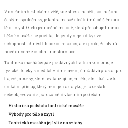
V dnešním hektickém světě, kde stres a napětí jsou našimi
častými společníky, je tantra masáž ideálním útočištěm pro
tělo i mysl. O této jedinečné metodě, která přesahuje hranice
běžné masáže, se povídají legendy nejen díky své
schopnosti přinést hlubokou relaxaci, ale i proto, že otvírá
nové dimenze osobní transformace.
Tantrická masáž čerpá z pradávných tradic a kombinuje
fyzické doteky s meditativním stavem, čímž dává prostor pro
hojivé procesy, které revitalizují nejen tělo, ale i duši. Je to
unikátní přístup, který není jen o dotyku; je to cesta k
sebeobjevování a porozumění vlastním potřebám.
Historie a podstata tantrické masáže
Výhody pro tělo a mysl
Tantrická masáž a její vliv na vztahy