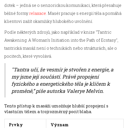
dotek – jedná se o senzorickou komunikaci, která přesahuje
běžné formy
relaxace
. Masér pracuje s energií těla a pomáhá
klientovi zažít okamžiky hlubokého uvolnění.
Podle některých zdrojů, jako například v knize "Tantric
Awakening: A Woman’s Initiation into the Path of Ecstasy",
tantrická masáž není o technikách nebo strukturách, ale o
pocitech, které vyvolává.
"Tantra učí, že vesmír je stvořen z energie, a
my jsme její součástí. Právě propojení
fyzického a energetického těla je klíčem k
proměně,” píše autorka Valerye Melvin.
Tento přístup k masáži umožňuje hlubší propojení s
vlastním tělem a trojrozměrný pocit blaha.
Prvky
Význam