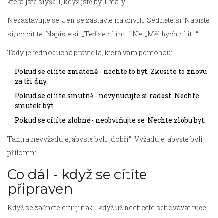
která jste slyšeli, když jste byli malý.
Nezastavujte se. Jen se zastavte na chvíli. Sedněte si. Napište
si, co cítíte. Napište si: „Teď se cítím...“ Ne: „Měl bych cítit...“
Tady je jednoduchá pravidla, která vám pomohou:
Pokud se cítíte zmateně - nechte to být. Zkusíte to znovu
za tři dny.
Pokud se cítíte smutně - nevynucujte si radost. Nechte
smutek být.
Pokud se cítíte zlobně - neobviňujte se. Nechte zlobu být.
Tantra nevyžaduje, abyste byli „dobří“. Vyžaduje, abyste byli
přítomní.
Co dál - když se cítíte
připraven
Když se začnete cítit jinak - když už nechcete schovávat ruce,