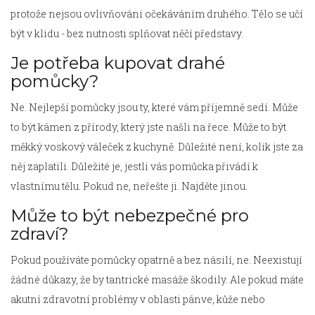
protože nejsou ovlivňováni očekáváním druhého. Tělo se učí
být v klidu - bez nutnosti splňovat něčí představy.
Je potřeba kupovat drahé
pomůcky?
Ne. Nejlepší pomůcky jsou ty, které vám příjemně sedí. Může
to být kámen z přírody, který jste našli na řece. Může to být
měkký voskový váleček z kuchyně. Důležité není, kolik jste za
něj zaplatili. Důležité je, jestli vás pomůcka přivádí k
vlastnímu tělu. Pokud ne, neřešte ji. Najděte jinou.
Může to být nebezpečné pro
zdraví?
Pokud používáte pomůcky opatrně a bez násilí, ne. Neexistují
žádné důkazy, že by tantrické masáže škodily. Ale pokud máte
akutní zdravotní problémy v oblasti pánve, kůže nebo