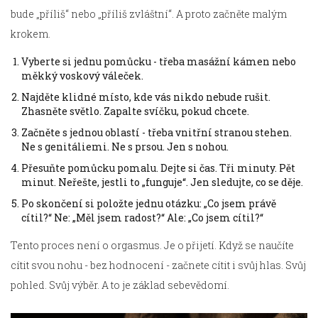
bude „příliš“ nebo „příliš zvláštní“. A proto začněte malým
krokem.
Vyberte si jednu pomůcku - třeba masážní kámen nebo
měkký voskový váleček.
Najděte klidné místo, kde vás nikdo nebude rušit.
Zhasněte světlo. Zapalte svíčku, pokud chcete.
Začněte s jednou oblastí - třeba vnitřní stranou stehen.
Ne s genitáliemi. Ne s prsou. Jen s nohou.
Přesuňte pomůcku pomalu. Dejte si čas. Tři minuty. Pět
minut. Neřešte, jestli to „funguje“. Jen sledujte, co se děje.
Po skončení si položte jednu otázku: „Co jsem právě
cítil?“ Ne: „Měl jsem radost?“ Ale: „Co jsem cítil?“
Tento proces není o orgasmus. Je o přijetí. Když se naučíte
cítit svou nohu - bez hodnocení - začnete cítit i svůj hlas. Svůj
pohled. Svůj výběr. A to je základ sebevědomí.