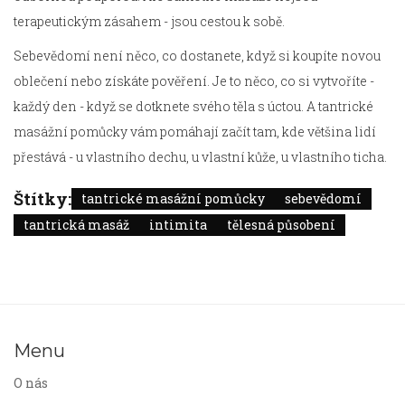
terapeutickým zásahem - jsou cestou k sobě.
Sebevědomí není něco, co dostanete, když si koupíte novou
oblečení nebo získáte pověření. Je to něco, co si vytvoříte -
každý den - když se dotknete svého těla s úctou. A tantrické
masážní pomůcky vám pomáhají začít tam, kde většina lidí
přestává - u vlastního dechu, u vlastní kůže, u vlastního ticha.
Štítky:
tantrické masážní pomůcky
sebevědomí
tantrická masáž
intimita
tělesná působení
Menu
O nás