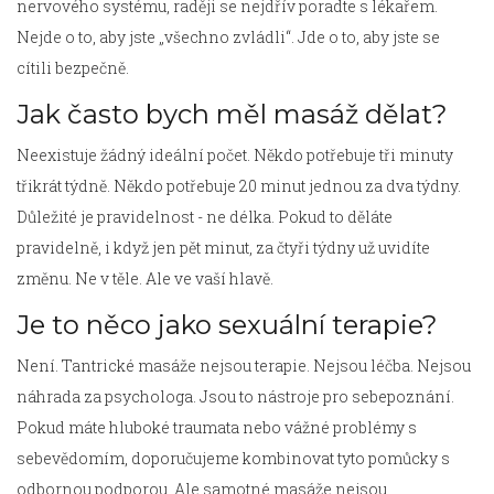
nervového systému, raději se nejdřív poradte s lékařem.
Nejde o to, aby jste „všechno zvládli“. Jde o to, aby jste se
cítili bezpečně.
Jak často bych měl masáž dělat?
Neexistuje žádný ideální počet. Někdo potřebuje tři minuty
třikrát týdně. Někdo potřebuje 20 minut jednou za dva týdny.
Důležité je pravidelnost - ne délka. Pokud to děláte
pravidelně, i když jen pět minut, za čtyři týdny už uvidíte
změnu. Ne v těle. Ale ve vaší hlavě.
Je to něco jako sexuální terapie?
Není. Tantrické masáže nejsou terapie. Nejsou léčba. Nejsou
náhrada za psychologa. Jsou to nástroje pro sebepoznání.
Pokud máte hluboké traumata nebo vážné problémy s
sebevědomím, doporučujeme kombinovat tyto pomůcky s
odbornou podporou. Ale samotné masáže nejsou