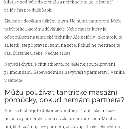
když se podíváte do zrcadla a neřeknete si „to je špatné“ -
přijde čas pro další krok.
Zkuste se dotýkat s někým jiným. Ne nutně partnerem. Může
to být přítel, kterému důvěřujete. Nebo masér, který je
odborníkem na tantrické techniky. Ale nejdřív - zkontrolujte
si, jestli jste připraveni sami na sebe. Pokud ne, neztrácejte
čas. Zůstaňte u sebe. Nechte si čas.
Největší chyba je chtít sdílet to, co ještě nejsou připraveni
přijmout sami. Sebevědomí se nevytváří v partnerství. Vzniká
v samotě.
Můžu používat tantrické masážní
pomůcky, pokud nemám partnera?
Ano, a vlastně je to dokonce vhodnější. Tantrické masáže
nejsou o partnerství. Jsou o vztahu sám se sebou. Mnoho
lidí, kteří začínají bez partnera, získávají hlubší sebevědomí,