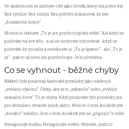
Ve skutečnosti se začnete cítit jako člověk, který má právo být.
Bez výmluv. Bez omluv. Bez potřeby dokazovat, že jste
„dostatečně dobrý“.
Možná si řeknete: „To je jen psychologický efekt.“ Ale když se
podíváte na své tělo - a už se nechcete schovávat - když se
podíváte do zrcadla a neřeknete si: „To je špatné.“ - ale: „To je
já.“ - pak to už není jen psychologie. Je to přeměna.
Co se vyhnout - běžné chyby
Někteří lidé používají tantrické pomůcky jako nástroj k
„zvýšení výkonu“. Chtějí, aby je to „zabavilo“ nebo „zvýšilo
sexuální život“. To je chyba. Když používáte tyto pomůcky jen
pro stimulaci, ztrácíte jejich jádro. Není to o tom, kolikrát jste
„dosáhli“ něčeho. Je to o tom, kolikrát jste se „připojili“ k sobě.
Nezapínejte hudbu. Nezapínejte světlo. Neřešte, jestli to