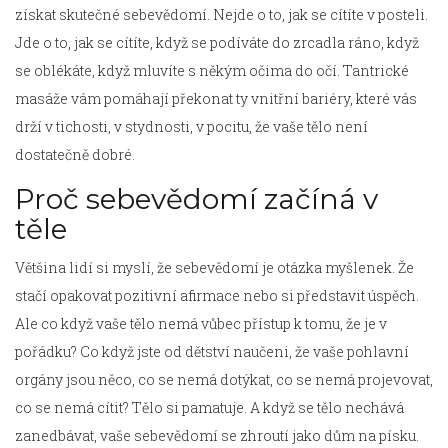
získat skutečné sebevědomí. Nejde o to, jak se cítíte v posteli.
Jde o to, jak se cítíte, když se podíváte do zrcadla ráno, když
se oblékáte, když mluvíte s někým očima do očí. Tantrické
masáže vám pomáhají překonat ty vnitřní bariéry, které vás
drží v tichosti, v stydnosti, v pocitu, že vaše tělo není
dostatečně dobré.
Proč sebevědomí začíná v
těle
Většina lidí si myslí, že sebevědomí je otázka myšlenek. Že
stačí opakovat pozitivní afirmace nebo si představit úspěch.
Ale co když vaše tělo nemá vůbec přístup k tomu, že je v
pořádku? Co když jste od dětství naučeni, že vaše pohlavní
orgány jsou něco, co se nemá dotýkat, co se nemá projevovat,
co se nemá cítit? Tělo si pamatuje. A když se tělo nechává
zanedbávat, vaše sebevědomí se zhroutí jako dům na písku.