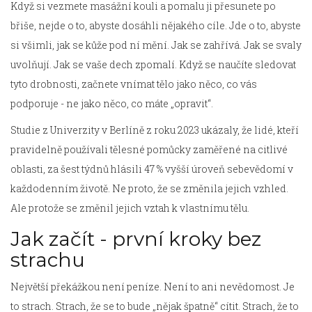
Když si vezmete masážní kouli a pomalu ji přesunete po
břiše, nejde o to, abyste dosáhli nějakého cíle. Jde o to, abyste
si všimli, jak se kůže pod ní mění. Jak se zahřívá. Jak se svaly
uvolňují. Jak se vaše dech zpomalí. Když se naučíte sledovat
tyto drobnosti, začnete vnímat tělo jako něco, co vás
podporuje - ne jako něco, co máte „opravit“.
Studie z Univerzity v Berlíně z roku 2023 ukázaly, že lidé, kteří
pravidelně používali tělesné pomůcky zaměřené na citlivé
oblasti, za šest týdnů hlásili 47 % vyšší úroveň sebevědomí v
každodenním životě. Ne proto, že se změnila jejich vzhled.
Ale protože se změnil jejich vztah k vlastnímu tělu.
Jak začít - první kroky bez
strachu
Největší překážkou není peníze. Není to ani nevědomost. Je
to strach. Strach, že se to bude „nějak špatně“ cítit. Strach, že to