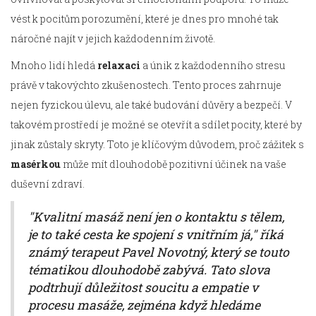
vést k pocitům porozumění, které je dnes pro mnohé tak
náročné najít v jejich každodenním životě.
Mnoho lidí hledá
relaxaci
a únik z každodenního stresu
právě v takovýchto zkušenostech. Tento proces zahrnuje
nejen fyzickou úlevu, ale také budování důvěry a bezpečí. V
takovém prostředí je možné se otevřít a sdílet pocity, které by
jinak zůstaly skryty. Toto je klíčovým důvodem, proč zážitek s
masérkou
může mít dlouhodobě pozitivní účinek na vaše
duševní zdraví.
"Kvalitní masáž není jen o kontaktu s tělem,
je to také cesta ke spojení s vnitřním já," říká
známý terapeut Pavel Novotný, který se touto
tématikou dlouhodobě zabývá. Tato slova
podtrhují důležitost soucitu a empatie v
procesu masáže, zejména když hledáme