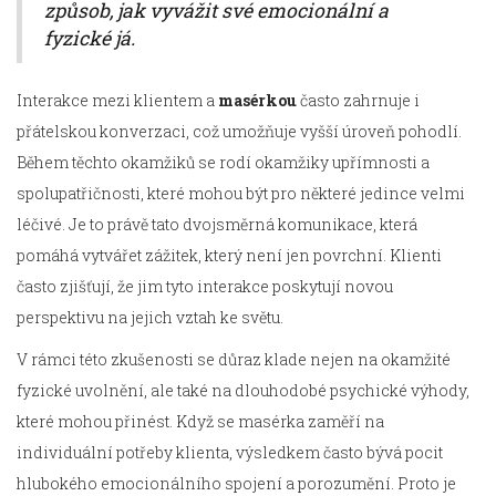
způsob, jak vyvážit své emocionální a
fyzické já.
Interakce mezi klientem a
masérkou
často zahrnuje i
přátelskou konverzaci, což umožňuje vyšší úroveň pohodlí.
Během těchto okamžiků se rodí okamžiky upřímnosti a
spolupatřičnosti, které mohou být pro některé jedince velmi
léčivé. Je to právě tato dvojsměrná komunikace, která
pomáhá vytvářet zážitek, který není jen povrchní. Klienti
často zjišťují, že jim tyto interakce poskytují novou
perspektivu na jejich vztah ke světu.
V rámci této zkušenosti se důraz klade nejen na okamžité
fyzické uvolnění, ale také na dlouhodobé psychické výhody,
které mohou přinést. Když se masérka zaměří na
individuální potřeby klienta, výsledkem často bývá pocit
hlubokého emocionálního spojení a porozumění. Proto je