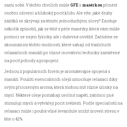
sami sobě. V těchto chvílích může
GFE
s
masérkou
přinést
osobní oživení a hluboký pocit klidu. Ale víte, jaké druhy
zážitků se skrývají za těmito jednoduchými slovy? Existuje
několik způsobů, jak se těšit z péče masérky, která vám může
pomoci se nejen fyzicky, ale i duševně osvěžit. Začněme se
zkoumáním těchto možností, které sahají od tradičních
relaxačních masáží po různé inovativní techniky zaměřené
na pocit pohody a propojení.
Jednou z populárních forem je aromaterapie spojená s
masáží. Použití esenciálních olejů umocňuje relaxaci díky
svým přirozeným aroma, která mohou mít různé účinky na
mysl. Některé oleje pomáhají uvolnit napětí, zatímco jiné
stimulují mysli a vytvářejí pocit svěžesti. Podle specialistů na
relaxaci může i pouhá vůně levandule snížit úroveň stresu v
těle o 42%.