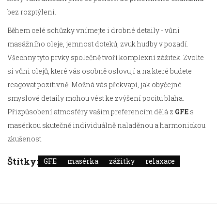
bez rozptýlení.
Během celé schůzky vnímejte i drobné detaily - vůni
masážního oleje, jemnost doteků, zvuk hudby v pozadí.
Všechny tyto prvky společně tvoří komplexní zážitek. Zvolte
si vůni olejů, které vás osobně oslovují a na které budete
reagovat pozitivně. Možná vás překvapí, jak obyčejné
smyslové detaily mohou vést ke zvýšení pocitu blaha.
Přizpůsobení atmosféry vašim preferencím dělá z
GFE
s
masérkou skutečně individuálně naladěnou a harmonickou
zkušenost.
Štítky:
GFE
masérka
zážitky
relaxace