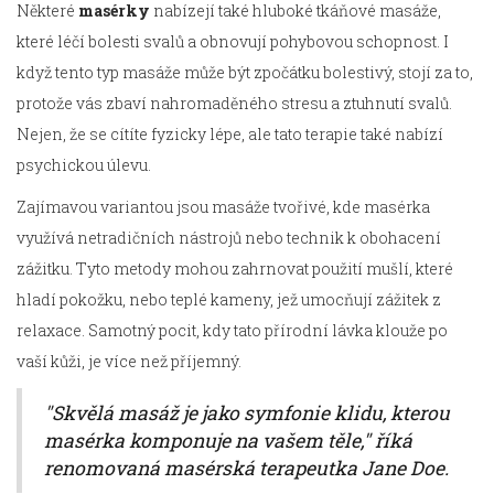
Některé
masérky
nabízejí také hluboké tkáňové masáže,
které léčí bolesti svalů a obnovují pohybovou schopnost. I
když tento typ masáže může být zpočátku bolestivý, stojí za to,
protože vás zbaví nahromaděného stresu a ztuhnutí svalů.
Nejen, že se cítíte fyzicky lépe, ale tato terapie také nabízí
psychickou úlevu.
Zajímavou variantou jsou masáže tvořivé, kde masérka
využívá netradičních nástrojů nebo technik k obohacení
zážitku. Tyto metody mohou zahrnovat použití mušlí, které
hladí pokožku, nebo teplé kameny, jež umocňují zážitek z
relaxace. Samotný pocit, kdy tato přírodní lávka klouže po
vaší kůži, je více než příjemný.
"Skvělá masáž je jako symfonie klidu, kterou
masérka komponuje na vašem těle," říká
renomovaná masérská terapeutka Jane Doe.