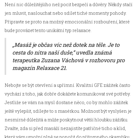
Není nic důležitějšího než pocit bezpečí a důvěry. Někdy stačí
jen mluvit, naslouchat nebo sdílet tiché momenty pohody.
Připravte se proto na možný emocionální rozbouření, které
bude provázet tento unikátní typ relaxace.
„Masáž je občas víc než dotek na těle. Je to
cesta do nitra naší duše,” uvedla známá
terapeutka Zuzana Váchová v rozhovoru pro
magazín Relaxace 21.
Nebojte se být otevření a upřímní. Kvalitní GFE zážitek často
vychází z toho, jak dobře dokážete komunikovat své potřeby.
Jestliže se vám na mysl dostane něco, co by mohlo zážitek
ještě vylepšit, sdílejte to s masérkou. Možnost být vyslyšen je
nesmírně důležitá a může poskytnout větší hloubku zážitku.
Zvažte, zda si před masáží nezajistíte patřičné ticho a klid,
který vám umožní plně se ponořit do přítomného okamžiku