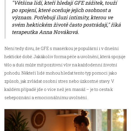
"Většina lidí, kteří hledají GFE zážitek, touží
po spojení, které oceňuje jejich osobnost a
význam. Potřebují iluzi intimity, kterou ve
svém hektickém životě často postrádají," říká
terapeutka Anna Nováková.
Není tedy divu, že GFE s masérkou je populární i v dnešní
hektické době. Jakákoliv forma péče a uvolnění, která spojuje
tělo a duši může mít pozitivní vliv na každodenní životní
pohodu. Někteří lidé mohou hledat tento typ pomoci jako
způsob, jak zvládat osobní stres nebo úzkostné stavy. V
každém případě jde o více než jen masáž – je to cesta k
sebepoznání a emocionálnímu uvolnění.