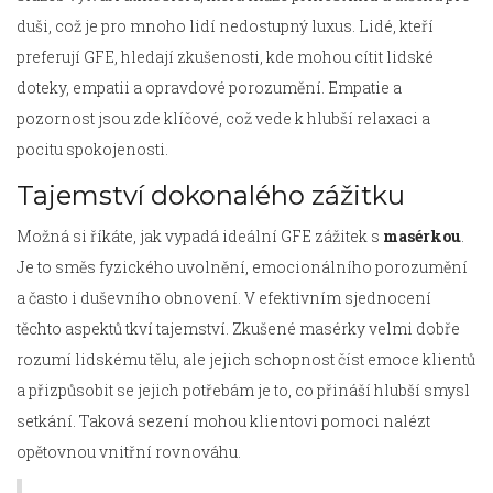
duši, což je pro mnoho lidí nedostupný luxus. Lidé, kteří
preferují GFE, hledají zkušenosti, kde mohou cítit lidské
doteky, empatii a opravdové porozumění. Empatie a
pozornost jsou zde klíčové, což vede k hlubší relaxaci a
pocitu spokojenosti.
Tajemství dokonalého zážitku
Možná si říkáte, jak vypadá ideální GFE zážitek s
masérkou
.
Je to směs fyzického uvolnění, emocionálního porozumění
a často i duševního obnovení. V efektivním sjednocení
těchto aspektů tkví tajemství. Zkušené masérky velmi dobře
rozumí lidskému tělu, ale jejich schopnost číst emoce klientů
a přizpůsobit se jejich potřebám je to, co přináší hlubší smysl
setkání. Taková sezení mohou klientovi pomoci nalézt
opětovnou vnitřní rovnováhu.