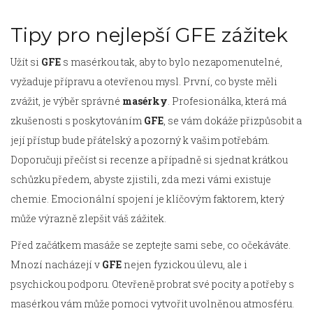
Tipy pro nejlepší GFE zážitek
Užít si
GFE
s masérkou tak, aby to bylo nezapomenutelné,
vyžaduje přípravu a otevřenou mysl. První, co byste měli
zvážit, je výběr správné
masérky
. Profesionálka, která má
zkušenosti s poskytováním
GFE
, se vám dokáže přizpůsobit a
její přístup bude přátelský a pozorný k vašim potřebám.
Doporučuji přečíst si recenze a případně si sjednat krátkou
schůzku předem, abyste zjistili, zda mezi vámi existuje
chemie. Emocionální spojení je klíčovým faktorem, který
může výrazně zlepšit váš zážitek.
Před začátkem masáže se zeptejte sami sebe, co očekáváte.
Mnozí nacházejí v
GFE
nejen fyzickou úlevu, ale i
psychickou podporu. Otevřeně probrat své pocity a potřeby s
masérkou vám může pomoci vytvořit uvolněnou atmosféru.