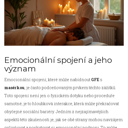
Emocionální spojení a jeho
význam
Emocionální spojení, které může nabídnout
GFE
s
masérkou
, je často podceňovaným prvkem těchto zážitků.
Toto spojení není jen o fyzickém dotyku nebo proceduře
samotné; je to hloubková interakce, která může překračovat
obyčejné sociální bariéry. Jedním z nejzajímavějších
aspektů této zkušenosti je, jak se obě strany mohou navzájem
ovlivňovat a poskytovat si emocionální podporu. To může