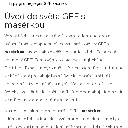
Tipy pro nejlepší GFE zážitek
Úvod do světa GFE s
masérkou
Ve světě, kde stres a neustálý tlak každodenního života
oslabují naší schopnost relaxovat, může zážitek GFE s
masérkou
působit jako osvěžující vánice klidu. Co přesně
znamená GFE? Tento výraz, zkráceně z anglického
Girlfriend Experience, označuje formu osobního a intimního
setkání, které přesahuje běžné fyzické masáže a přináší
emocionální spojení těla a mysli. Nejde jen o to, cítit se
fyzicky uvolněně, ale prožít chvíle, které pomáhají lidem cítit
se milováni a emocionálně napojeni.
Na rozdíl od standardní masáže, GFE s
masérkou
zdůrazňuje lidský kontakt a vzájemnou interakci. Tento typ
služeb vytváří atmosféru, která může přinést klid a útěchu pro