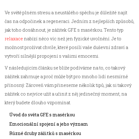
Ve světě plném stresu a neustálého spěchu je důležité najít
čas na odpočinek a regeneraci. Jedním z nejlepších způsobů,
jak toho dosáhnout, je zážitek GFE s masérkou. Tento typ
relaxace
nabízí něco víc než jen fyzické uvolnění. Je to
možnost prožívat chvíle, které posílí vaše duševní zdraví a
vytvoří silnější propojení s vašimi emocemi.
V následujícím článku se blíže podíváme na to, co takový
zážitek zahrnuje a proč může být pro mnoho lidí nesmírně
přínosný. Zároveň vám přineseme několik tipů, jak si takový
zážitek co nejvíce užít a učinit z něj jedinečný moment, na
který budete dlouho vzpomínat.
Úvod do světa GFE s masérkou
Emocionální spojení a jeho význam
Různé druhy zážitků s masérkou