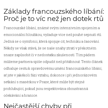
Základy francouzského líbání:
Proč je to víc než jen dotek rtů
Francouzské líbání, známé svým intenzivním spojením a
emocionální hloubkou, vyžaduje více než pouhé sepnutí rtů.
Jedná se o symfonii, která spojuje cit, techniku a časování.
Někdy se však stává, že se naše snahy ztratí v překotném
snaze zapůsobit či v nedostatku zkušeností. Tím pádem
můžeme partnera spíše odpudit než přitáhnout. Tento článek
odhaluje cestu k opravdovému umění francouzského líbání,
ať jste v jakékoli fázi vztahu, dokonce i při jednorázovém
setkání s masérkou v Praze, které může být stejně
prohlubující, pokud jsou respektována oboustranná
očekávání a hranice.
Nejčastější chyby při