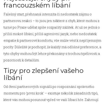
francouzském líbání
Falešný start, přehnaná intenzita či nedostatek zájmu o
partnerovu reakci – to jsou jen některé z chyb, které mohou z
turné po Praze udělat spíše rozpačitý zážitek. Ať už se jedná o
příliš mokré líbání, příliš agresivní jazyk, nebo nedostatek
empatie k partnerově komfortu, vše může vést k nepříjemným
pocity. Důležité je pochopit, že každý má odlišné preference, a
tyto chyby mohou být lehce překonány s trochou trpělivosti a
pozornosti k detailům.
Tipy pro zlepšení vašeho
líbání
Od čtení partnerových signálů po rozpoznání správného
momentu pro 'první krok' – existuje několik zásadních tipů,
které vás mohou posunout vpřed ve vaší líbací hře. Zahrnují