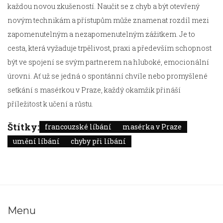
každou novou zkušeností. Naučit se z chyb a být otevřený
novým technikám a přístupům může znamenat rozdíl mezi
zapomenutelným a nezapomenutelným zážitkem. Je to
cesta, která vyžaduje trpělivost, praxi a především schopnost
být ve spojení se svým partnerem na hluboké, emocionální
úrovni. Ať už se jedná o spontánní chvíle nebo promyšlené
setkání s masérkou v Praze, každý okamžik přináší
příležitost k učení a růstu.
Štítky:
francouzské líbání
masérka v Praze
umění líbání
chyby při líbání
Menu