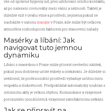
vše od správné hygieny úst, přes udržovaní očního kontaktu,
až po nalezení rovnováhy mezi vášní a něžností. Taktéž je
důležité vzít v úvahu vůně a prostředí, zejména pokud se
nacházíte v salonu
masáže
v Praze, kde může být celková
atmosféra rozhodujícím faktorem pro stanovení nálady.
Masérky a líbání: Jak
navigovat tuto jemnou
dynamiku
Líbání s masérkou v Praze může přinést nevšední zážitek,
pokud jsou dodrženy určité etikety a očekávání. Je důležité si
uvědomit, že profesionální prostředí vyžaduje určitou míru
respektu a diskrétnosti. Předpokládat automatický souhlas s
intimními akty je velkou chybou. Komunikace a vzájemné
porozumění jsou klíčem k vzájemně satisfakčnímu setkání.
Jak se připravit na