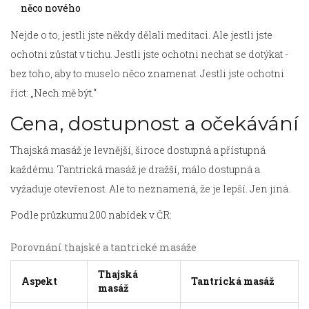
něco nového
Nejde o to, jestli jste někdy dělali meditaci. Ale jestli jste
ochotni zůstat v tichu. Jestli jste ochotni nechat se dotýkat -
bez toho, aby to muselo něco znamenat. Jestli jste ochotni
říct: „Nech mě být.“
Cena, dostupnost a očekávání
Thajská masáž je levnější, široce dostupná a přístupná
každému. Tantrická masáž je dražší, málo dostupná a
vyžaduje otevřenost. Ale to neznamená, že je lepší. Jen jiná.
Podle průzkumu 200 nabídek v ČR:
Porovnání thajské a tantrické masáže
Thajská
Aspekt
Tantrická masáž
masáž