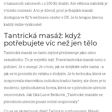
v luxusních salonech i o 200 Kč dražší. Ale většina nabídek je
v tomto rozmezí. A to je důvod, proč je thajská masáž
dostupná ve 92 % wellness center v ČR. Je to terapie, kterou
každý může vyzkoušet.
Tantrická masáž: když
potřebujete víc než jen tělo
Tantrická masáž se často mylně představuje jako něco
sexuálního. To je největší mýl. Pravá tantrická masáž není o
pohlaví. Je o
energii
. Je o tom, jak se dotýkáte sebe sama - a
jak se to promítá do vztahu s druhým. Je to technika, která se
inspirovala starověkou indickou tradicí tantry, ale dnes je to
moderní, zjednodušená forma, která se s původním učením
nesrovnává. Jak říká Lucie Bečková: „Tantrické masáže se
původním učením pouze volně inspirovaly.“
Co se ve skutečnosti děje? Začíná to rozhovorem. Masér