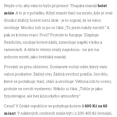
Nejde o to, aby vám to bylo příjemné. Thajská masáž
bolet
může
. A to je v pořádku. Když masér tlačí na místo, kde je sval
dlouho ztuhlý, bolest není útok - je to signál, že se něco
uvolňuje. Mnoho lidí si po ní říká: „To jsem nikdy necítil.“ A
pak se k tomu vrací. Proč? Protože to funguje. Zlepšuje
flexibilitu, snižuje bolest zádů, zmenšuje napětí v krku a
ramenách. A dělá to všemi svaly najednou - ne jen na
jednom místě, jako švédská masáž.
Provádí se přes oblečení. Dostanete volný oděv, který vám
salon poskytne. Žádný olej. Žádná svrchní prádla. Jen tělo,
které se protahuje, tlačí, otáčí a uvolňuje. Většina lidí to ocení,
protože se necítí vystaveni. Někdo si říká: „Tohle je jako
fyzioterapie, ale bez klinického atmosféry.“
Cena? V České republice se pohybuje kolem
1 600 Kč za 60
minut
. V některých centrech může být i o 200-400 Kč levnější,