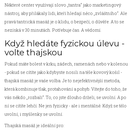
Některé center využívají slovo „tantra“ jako marketingový
nástroj, aby přilákaly lidi, kteří hledají něco „zvláštního“. Ale
pravá tantrická masáž je o klidu, o bezpečí, o důvěře. A to se
nezíská v 30 minutách. Potřebuje čas. A vědomí.
Když hledáte fyzickou úlevu -
volte thajskou
Pokud máte bolest v krku, zádech, ramenách nebo v kolenou
- pokud se cítíte jako kdybyste nosili na těle kovový košil -
thajská masáž je vaše volba. Je to nejefektivnější metoda,
která kombinuje tlak, protahování a pohyb. Vítejte do toho, že
vás někdo „rozbalí“. To, co jste dlouho drželi, se uvolní. A po
ní se cítíte lehčí. Ne jen fyzicky - ale i mentálně. Když se tělo
uvolní, i myšlenky se uvolní.
Thajská masáž je ideální pro: