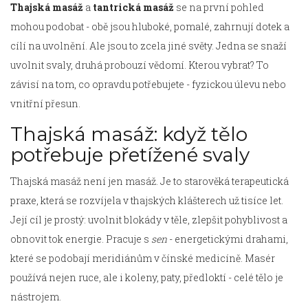
Thajská masáž
a
tantrická masáž
se na první pohled
mohou podobat - obě jsou hluboké, pomalé, zahrnují dotek a
cílí na uvolnění. Ale jsou to zcela jiné světy. Jedna se snaží
uvolnit svaly, druhá probouzí vědomí. Kterou vybrat? To
závisí na tom, co opravdu potřebujete - fyzickou úlevu nebo
vnitřní přesun.
Thajská masáž: když tělo
potřebuje přetížené svaly
Thajská masáž není jen masáž. Je to starověká terapeutická
praxe, která se rozvíjela v thajských klášterech už tisíce let.
Její cíl je prostý: uvolnit blokády v těle, zlepšit pohyblivost a
obnovit tok energie. Pracuje s
sen
- energetickými drahami,
které se podobají meridiánům v čínské medicíně. Masér
používá nejen ruce, ale i koleny, paty, předloktí - celé tělo je
nástrojem.