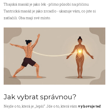
Thajská masáž je jako lék - přímo působí na příčinu.
Tantrická masáž je jako zrcadlo - ukazuje vám, co jste si
zatlačili. Oba mají své místo.
Jak vybrat správnou?
Nejde o to, která je „lepší“. Jde o to, která vám
vyhovuje teď
.