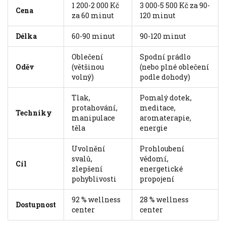
1 200-2 000 Kč
3 000-5 500 Kč za 90-
Cena
za 60 minut
120 minut
Délka
60-90 minut
90-120 minut
Oblečení
Spodní prádlo
Oděv
(většinou
(nebo plné oblečení
volný)
podle dohody)
Tlak,
Pomalý dotek,
protahování,
meditace,
Techniky
manipulace
aromaterapie,
těla
energie
Uvolnění
Prohloubení
svalů,
vědomí,
Cíl
zlepšení
energetické
pohyblivosti
propojení
92 % wellness
28 % wellness
Dostupnost
center
center