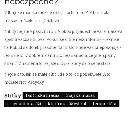
nebezpečně?
V thajské masáži můžete říct: „Tlačte méně.“ V tantrické
masáži můžete říct: „Zastavte.“
Nikdy nejste v pasivní roli. V obou případech je vaše hlasová
zpětná vazba klíčová. Pokud se cítíte nekomfortně - řekněte
to. Pokud se dotek přesune na místo, které vás znepokojuje -
řekněte to. V dobrém centru to neznamená, že jste „špatný
klient“. Znamená to, že jste člověk, který se o sebe stará.
Nejde o to, jak se máte cítit. Jde o to, co potřebujete. A to
můžete říct. Vždycky.
Štítky:
tantrická masáž
thajská masáž
srovnání masáží
která masáž vybrat
terapie těla