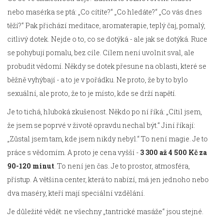
nebo masérka se ptá: „Co cítíte?“ „Co hledáte?“ „Co vás dnes
těží?“ Pak přichází meditace, aromaterapie, teplý čaj, pomalý,
citlivý dotek. Nejde o to, co se dotýká - ale jak se dotýká. Ruce
se pohybují pomalu, bez cíle. Cílem není uvolnit sval, ale
probudit vědomí. Někdy se dotek přesune na oblasti, které se
běžně vyhýbají - a to je v pořádku. Ne proto, že by to bylo
sexuální, ale proto, že to je místo, kde se drží napětí.
Je to tichá, hluboká zkušenost. Někdo po ní říká: „Cítil jsem,
že jsem se poprvé v životě opravdu nechal být.“ Jiní říkají:
„Zůstal jsem tam, kde jsem nikdy nebyl.“ To není magie. Je to
práce s vědomím. A proto je cena vyšší -
3 300 až 4 500 Kč za
90-120 minut
. To není jen čas. Je to prostor, atmosféra,
přístup. A většina center, která to nabízí, má jen jednoho nebo
dva maséry, kteří mají speciální vzdělání.
Je důležité vědět: ne všechny „tantrické masáže“ jsou stejné.