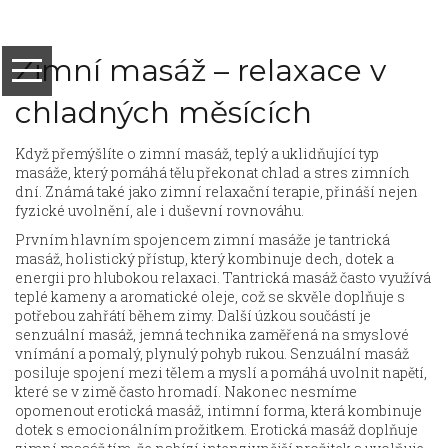
Zimní masáž – relaxace v
chladných měsících
Když přemýšlíte o
zimní masáž
,
teplý a uklidňující typ
masáže, který pomáhá tělu překonat chlad a stres zimních
dní
. Známá také jako
zimní relaxační terapie
, přináší nejen
fyzické uvolnění, ale i duševní rovnováhu.
Prvním hlavním spojencem zimní masáže je
tantrická
masáž
,
holistický přístup, který kombinuje dech, dotek a
energii pro hlubokou relaxaci
. Tantrická masáž často využívá
teplé kameny a aromatické oleje, což se skvěle doplňuje s
potřebou zahřátí během zimy. Další úzkou součástí je
senzuální masáž
,
jemná technika zaměřená na smyslové
vnímání a pomalý, plynulý pohyb rukou
. Senzuální masáž
posiluje spojení mezi tělem a myslí a pomáhá uvolnit napětí,
které se v zimě často hromadí. Nakonec nesmíme
opomenout
erotická masáž
,
intimní forma, která kombinuje
dotek s emocionálním prožitkem
. Erotická masáž doplňuje