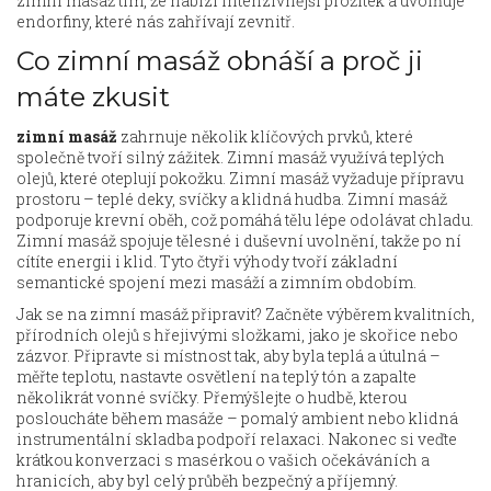
zimní masáž tím, že nabízí intenzivnější prožitek a uvolňuje
endorfiny, které nás zahřívají zevnitř.
Co zimní masáž obnáší a proč ji
máte zkusit
zimní masáž
zahrnuje několik klíčových prvků, které
společně tvoří silný zážitek. Zimní masáž využívá teplých
olejů, které oteplují pokožku. Zimní masáž vyžaduje přípravu
prostoru – teplé deky, svíčky a klidná hudba. Zimní masáž
podporuje krevní oběh, což pomáhá tělu lépe odolávat chladu.
Zimní masáž spojuje tělesné i duševní uvolnění, takže po ní
cítíte energii i klid. Tyto čtyři výhody tvoří základní
semantické spojení mezi masáží a zimním obdobím.
Jak se na zimní masáž připravit? Začněte výběrem kvalitních,
přírodních olejů s hřejivými složkami, jako je skořice nebo
zázvor. Připravte si místnost tak, aby byla teplá a útulná –
měřte teplotu, nastavte osvětlení na teplý tón a zapalte
několikrát vonné svíčky. Přemýšlejte o hudbě, kterou
posloucháte během masáže – pomalý ambient nebo klidná
instrumentální skladba podpoří relaxaci. Nakonec si veďte
krátkou konverzaci s masérkou o vašich očekáváních a
hranicích, aby byl celý průběh bezpečný a příjemný.