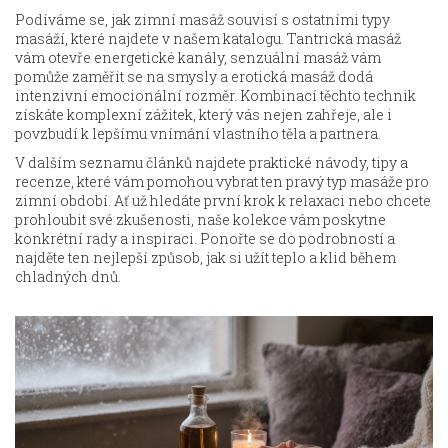
Podíváme se, jak zimní masáž souvisí s ostatními typy
masáží, které najdete v našem katalogu. Tantrická masáž
vám otevře energetické kanály, senzuální masáž vám
pomůže zaměřit se na smysly a erotická masáž dodá
intenzivní emocionální rozměr. Kombinací těchto technik
získáte komplexní zážitek, který vás nejen zahřeje, ale i
povzbudí k lepšímu vnímání vlastního těla a partnera.
V dalším seznamu článků najdete praktické návody, tipy a
recenze, které vám pomohou vybrat ten pravý typ masáže pro
zimní období. Ať už hledáte první krok k relaxaci nebo chcete
prohloubit své zkušenosti, naše kolekce vám poskytne
konkrétní rady a inspiraci. Ponořte se do podrobností a
najděte ten nejlepší způsob, jak si užít teplo a klid během
chladných dnů.