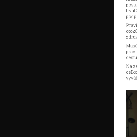
postu
trvat
podp
Pravi
otoků
zdra
Masáž
prav
cestu
Na zá
celko
vyváž