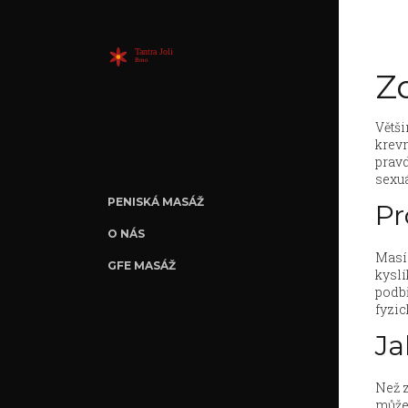
Zd
Větši
krevn
pravd
sexuá
PENISKÁ MASÁŽ
Pr
O NÁS
Masír
GFE MASÁŽ
kyslí
podbř
fyzic
Ja
Než z
můžet