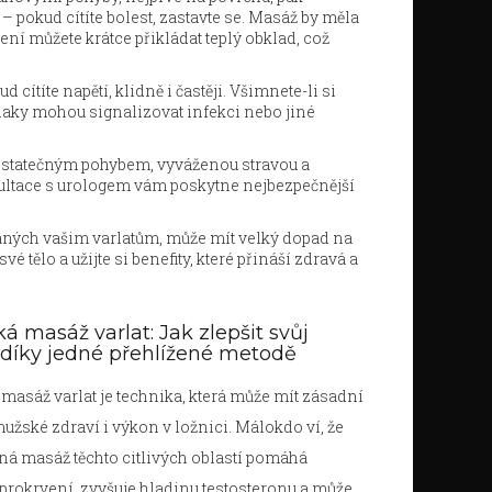
– pokud cítíte bolest, zastavte se. Masáž by měla
ní můžete krátce přikládat teplý obklad, což
 cítíte napětí, klidně i častěji. Všimnete-li si
znaky mohou signalizovat infekci nebo jiné
 dostatečným pohybem, vyváženou stravou a
ultace s urologem vám poskytne nejbezpečnější
vaných vašim varlatům, může mít velký dopad na
 tělo a užijte si benefity, které přináší zdravá a
á masáž varlat: Jak zlepšit svůj
díky jedné přehlížené metodě
masáž varlat je technika, která může mít zásadní
mužské zdraví i výkon v ložnici. Málokdo ví, že
ná masáž těchto citlivých oblastí pomáhá
prokrvení, zvyšuje hladinu testosteronu a může