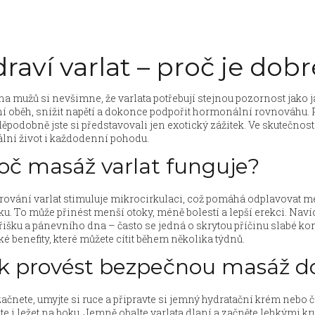
raví varlat – proč je dobr
na mužů si nevšimne, že varlata potřebují stejnou pozornost jako ja
í oběh, snížit napětí a dokonce podpořit hormonální rovnováhu. P
ěpodobně jste si představovali jen exotický zážitek. Ve skutečnost
lní život i každodenní pohodu.
oč masáž varlat funguje?
ování varlat stimuluje mikrocirkulaci, což pomáhá odplavovat me
ku. To může přinést menší otoky, méně bolestí a lepší erekci. Naví
išku a pánevního dna – často se jedná o skrytou příčinu slabé kon
ké benefity, které můžete cítit během několika týdnů.
k provést bezpečnou masáž 
ačnete, umyjte si ruce a připravte si jemný hydratační krém nebo č
e i ležet na boku. Jemně obalte varlata dlaní a začněte lehkými k