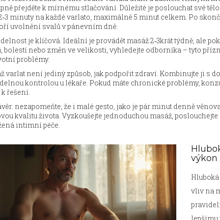
pně přejděte k mírnému stlačování. Důležité je poslouchat své tělo 
 2‑3 minuty na každé varlato, maximálně 5 minut celkem. Po skonče
oří uvolnění svalů v pánevním dně.
delnost je klíčová. Ideální je provádět masáž 2‑3krát týdně, ale pokud
, bolestí nebo změn ve velikosti, vyhledejte odborníka – tyto pří
votní problémy.
 varlat není jediný způsob, jak podpořit zdraví. Kombinujte ji s
idelnou kontrolou u lékaře. Pokud máte chronické problémy, konz
 k řešení.
věr: nezapomeňte, že i malé gesto, jako je pár minut denně věno
vou kvalitu života. Vyzkoušejte jednoduchou masáž, poslouchejte své
ená intimní péče.
Hlubok
výkon 
Hluboká 
vliv na 
pravidel
lepšímu 