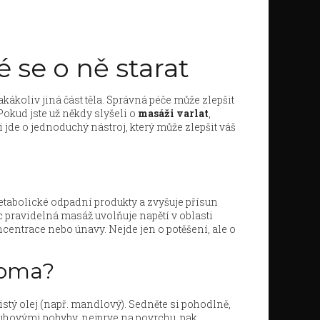
é se o ně starat
kákoliv jiná část těla. Správná péče může zlepšit
okud jste už někdy slyšeli o
masáži varlat
,
i jde o jednoduchý nástroj, který může zlepšit váš
tabolické odpadní produkty a zvyšuje přísun
c pravidelná masáž uvolňuje napětí v oblasti
centrace nebo únavy. Nejde jen o potěšení, ale o
doma?
istý olej (např. mandlový). Sedněte si pohodlně,
ruhovými pohyby, nejprve na povrchu, pak