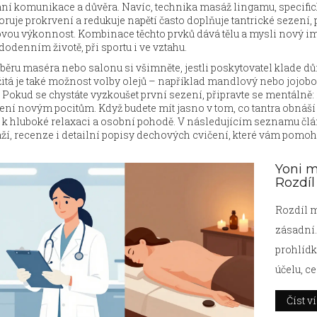
mní komunikace a důvěra. Navíc, technika
masáž lingamu
,
specifi
ruje prokrvení a redukuje napětí
často doplňuje tantrické sezení,
vou výkonnost. Kombinace těchto prvků dává tělu a mysli nový im
dodenním životě, při sportu i ve vztahu.
běru maséra nebo salonu si všimněte, jestli poskytovatel klade důr
itá je také možnost volby olejů – například mandlový nebo jojobov
. Pokud se chystáte vyzkoušet první sezení, připravte se mentálně:
ení novým pocitům. Když budete mít jasno v tom, co tantra obnáší a
 k hluboké relaxaci a osobní pohodě. V následujícím seznamu člán
í, recenze i detailní popisy dechových cvičení, které vám pomoh
Yoni m
Rozdíl
Rozdíl m
zásadní.
prohlídka
účelu, c
Číst v