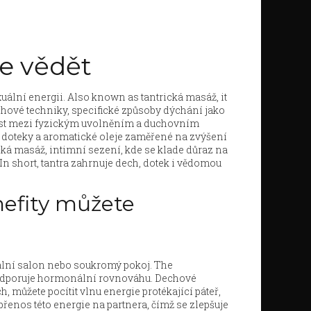
te vědět
xuální energii
. Also known as
tantrická masáž
, it
chové techniky
,
specifické způsoby dýchání jako
most mezi fyzickým uvolněním a duchovním
, doteky a aromatické oleje zaměřené na zvýšení
cká masáž
,
intimní sezení, kde se klade důraz na
 In short, tantra zahrnuje dech, dotek i vědomou
enefity můžete
ální salon nebo soukromý pokoj. The
odporuje hormonální rovnováhu. Dechové
 můžete pocítit vlnu energie protékající páteř,
přenos této energie na partnera, čímž se zlepšuje