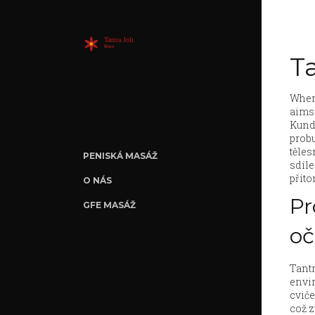
T
When
aims 
Kunda
prob
těle
PENISKÁ MASÁŽ
sdíle
přít
O NÁS
Pr
GFE MASÁŽ
oč
Tant
envi
cvič
což z