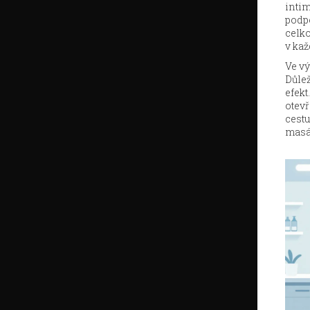
inti
podpo
celko
v kaž
Ve vý
Důlež
efekt
otevř
cestu
masáž