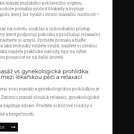
cká masáž mužského pohlavního orgánu,
 protože pomáhá uvolnit blokády a zvyšuje
puls, který lze využít i mimo masážní místnost –
az na čistotu, souhlas a individuální přístup.
ý, které podporují pokožku a prodlužují relaxační
 nastavte si úmysl, dýchejte pomalu a buďte
 jaké techniky můžete využít, najdete si ideální
ků najdete praktické návody, tipy na výběr
ou posunout se na další úroveň.
asáž vs gynekologická prohlídka:
 mezi lékařskou péčí a relaxací
ezi yoni masáží a gynekologickou prohlídkou je
 Zatímco masáž slouží k relaxaci, gynekologická
 zajišťuje zdraví. Přečtěte si klíčové rozdíly v
eně a bezpečnosti.
íce