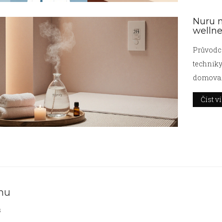
Nuru m
wellne
Průvodce 
techniky
domova
Číst v
nu
s