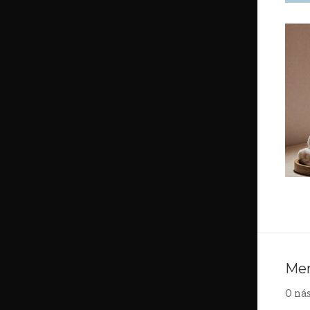
Me
O ná