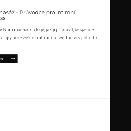
asáž - Průvodce pro intimní
ss
Nuru masáží: co to je, jak ji připravit, bezpečné
 a tipy pro zvýšení intimního wellness v pohodlí
.
íce