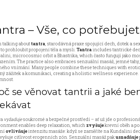
antra – Vše, co potřebuje
 talking about
tantra
,
starodávná praxe spojující dech, dotek a se
to prohloubit propojení těla a mysli.
Tantra
includes
tantrické de
lini, microcosmic orbit a Bhastrika
, which často fungují jako 
uzením. The practice also embraces
senzuální masáž
,
jemné tahy
sného vnímání
. Many people combine these techniques with
eroti
ný zážitek a komunikaci
, creating a holistic wellness experience.
omnost.
oč se věnovat tantrii a jaké b
ekávat
ra
vyžaduje
soukromé a bezpečné prostředí – ať už jde o profesion
ronment enables deep relaxation, which
zvyšuje
krevní oběh a p
ení
ovlivňuje
intenzitu masáže: když se zaměříte na Kundalini dech,
vyšuje citlivost erogenních zón. Senzuální masáž pak
usnadňuje