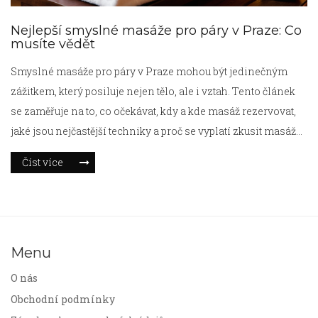
Nejlepší smyslné masáže pro páry v Praze: Co
musíte vědět
Smyslné masáže pro páry v Praze mohou být jedinečným
zážitkem, který posiluje nejen tělo, ale i vztah. Tento článek
se zaměřuje na to, co očekávat, kdy a kde masáž rezervovat,
jaké jsou nejčastější techniky a proč se vyplatí zkusit masáž
ve dvou. Užitečné rady a tipy usnadní váš výběr, abyste si
Číst více
mohli masáž užít naplno.
Menu
O nás
Obchodní podmínky