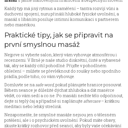
masáž
s jasně stanovenými hranicemi a bezpečným slovem.
Každý typ má jiný rytmus a zaměření – tantra rozvíjí vůni a
duchovní spojení, nuru přináší hluboké fyzické uvolnění, a
masáž s líbáním posiluje intimní komunikaci s partnerem
nebo masérkou.
Praktické tipy, jak se připravit na
první smyslnou masáž
Nejprve si vyberte salon, který vám vyhovuje atmosférou i
recenzemi. V Brně je naše studio diskrétní, čisté a vybavené
tak, aby se každý cítil pohodlně. Přijďte v pohodlném
oblečení – můžete se převléknout do roušky nebo spodního
prádla, podle toho, co vám vyhovuje.
Domluvte se na
safe word
, pokud plánujete hranice posouvat.
Během seance je důležité dýchat zhluboka a dát masérce
vědět, co vám sedí a co ne. Po masáži nechte tělo odpočinout,
dejte si teplý čaj a případně si naplánujte
aftercare
– krátkou
meditaci nebo lehký strečink.
Nezapomeňte, že smyslné masáže nejsou jen o tělesném
potěšení, ale i o psychickém uvolnění. Pokud máte obavy,
zkuste krátký rozhovor před seancí, aby byly vaše očekávání