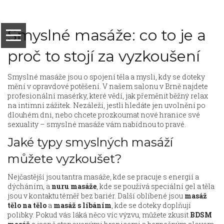
Smyslné masáže: co to je a
proč to stojí za vyzkoušení
Smyslné masáže jsou o spojení těla a mysli, kdy se doteky
mění v opravdové potěšení. V našem salonu v Brně najdete
profesionální masérky, které vědí, jak přeměnit běžný relax
na intimní zážitek. Nezáleží, jestli hledáte jen uvolnění po
dlouhém dni, nebo chcete prozkoumat nové hranice své
sexuality – smyslné masáže vám nabídnou to pravé.
Jaké typy smyslných masáží
můžete vyzkoušet?
Nejčastější jsou tantra masáže, kde se pracuje s energií a
dýcháním, a
nuru masáže
, kde se používá speciální gel a těla
jsou v kontaktu téměř bez bariér. Další oblíbené jsou
masáž
tělo na tělo
a
masáž s líbáním
, kde se doteky doplňují
polibky. Pokud vás láká něco víc výzvu, můžete zkusit
BDSM