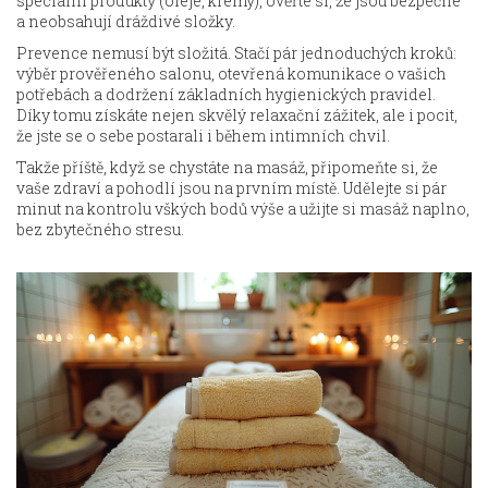
speciální produkty (oleje, krémy), ověřte si, že jsou bezpečné
a neobsahují dráždivé složky.
Prevence nemusí být složitá. Stačí pár jednoduchých kroků:
výběr prověřeného salonu, otevřená komunikace o vašich
potřebách a dodržení základních hygienických pravidel.
Díky tomu získáte nejen skvělý relaxační zážitek, ale i pocit,
že jste se o sebe postarali i během intimních chvil.
Takže příště, když se chystáte na masáž, připomeňte si, že
vaše zdraví a pohodlí jsou na prvním místě. Udělejte si pár
minut na kontrolu vškých bodů výše a užijte si masáž naplno,
bez zbytečného stresu.