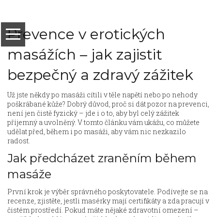
Prevence v erotických
masážích – jak zajistit
bezpečný a zdravý zážitek
Už jste někdy po masáži cítili v těle napětí nebo po nehody
poškrábané kůže? Dobrý důvod, proč si dát pozor na prevenci,
není jen čistě fyzický – jde i o to, aby byl celý zážitek
příjemný a uvolněný. V tomto článku vám ukážu, co můžete
udělat před, během i po masáži, aby vám nic nezkazilo
radost.
Jak předcházet zraněním během
masáže
První krok je výběr správného poskytovatele. Podívejte se na
recenze, zjistěte, jestli masérky mají certifikáty a zda pracují v
čistém prostředí. Pokud máte nějaké zdravotní omezení –