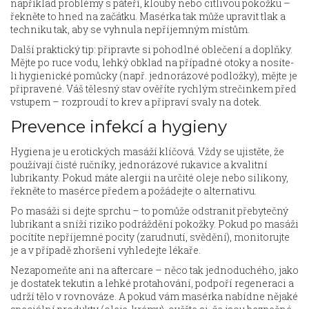
například problémy s páteří, klouby nebo citlivou pokožku –
řekněte to hned na začátku. Masérka tak může upravit tlak a
techniku tak, aby se vyhnula nepříjemným místům.
Další praktický tip: připravte si pohodlné oblečení a doplňky.
Mějte po ruce vodu, lehký obklad na případné otoky a nosíte-
li hygienické pomůcky (např. jednorázové podložky), mějte je
připravené. Váš tělesný stav ověříte rychlým strečinkem před
vstupem – rozproudí to krev a připraví svaly na dotek.
Prevence infekcí a hygieny
Hygiena je u erotických masáží klíčová. Vždy se ujistěte, že
používají čisté ručníky, jednorázové rukavice a kvalitní
lubrikanty. Pokud máte alergii na určité oleje nebo silikony,
řekněte to masérce předem a požádejte o alternativu.
Po masáži si dejte sprchu – to pomůže odstranit přebytečný
lubrikant a sníží riziko podráždění pokožky. Pokud po masáži
pocítíte nepříjemné pocity (zarudnutí, svědění), monitorujte
je a v případě zhoršení vyhledejte lékaře.
Nezapomeňte ani na aftercare – něco tak jednoduchého, jako
je dostatek tekutin a lehké protahování, podpoří regeneraci a
udrží tělo v rovnováze. A pokud vám masérka nabídne nějaké