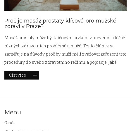
Proč je masáž prostaty klíčová pro mužské
zdraví v Praze?
Masáž prostaty může být klíčovým prvkem v prevenci a léčbě
různých zdravotních problémů u mužů. Tento článek se
zaměřuje na důvody, proč by muži měli zvažovat zařazení této
procedury do svého zdravotního režimu, a popisuje, jaké
benefity může masáž prostaty nabídnout. Čtenáři se dozví, jak
Číst více
tento typ masáže pomáhá v prevenci určitých onemocnění a
jak může přispět k celkovému zlepšení kvality života.
Menu
O nás