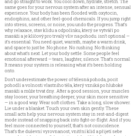
and go straight to work. You cool down, hydrate, stretch. The
same goes for your nervous system after an intense, sensual
experience. Your body has been flooded with oxytocin,
endorphins, and other feel-good chemicals. If you jump right
into stress, screens, or noise, you undo the progress. That’s
why
relaxace
,
stav klidu a odpočinku, který se vytváří po
masáži a je klíčový pro trvalý vliv na pohodu
.
isn’t optional —
it’s essential. You need quiet, warmth, maybe a warm drink,
and space to just be. No phone. No rushing. No thinking
about what’s next. Let your body settle. Some people feel
emotional afterward — tears, laughter, silence. That’s normal.
It means your system is releasing what it’s been holding
onto.
Don’t underestimate the power of
tělesná pohoda
,
pocit
pohodlí a volnosti vlastního těla, který vzniká po hluboké
masáži a může trvat dny
.
. After a good session, your muscles
stay looser, your breathing deeper, your skin more sensitive
— in a good way. Wear soft clothes. Take a long, slow shower.
Lie under a blanket. Touch your own skin gently. These
small acts help your nervous system stay in rest-and-digest
mode instead of snapping back into fight-or-flight. And if you
feel more connected to yourself, that’s not coincidence.
That’s the
duševní vyrovnanost
,
vnitřní klid a přijetí sebe