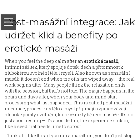
Post-masážní integrace: Jak
udržet klid a benefity po
erotické masáži
When you feel the deep calm after an
erotická masáž
,
intimní zážitek, který spojuje dotek, dech a přítomnost k
hlubokému uvolnění těla i mysli
. Also known as
senzuální
masáž
, it doesn't end when the oils are wiped away — the real
work begins after.
Many people think the relaxation ends
with the session, but that’s not true. The magic happens in the
hours and days after, when your body and mind start
processing what just happened. This is called
post-masážní
integrace
,
proces, kdy tělo a mysl přijímají a zpracovávají
hluboké pocity uvolnění, které vznikly během masáže
.
It’s not
just about resting — it’s about letting the experience sink in,
like a seed that needs time to sprout.
Think of it like this: if you run a marathon, you don’t just stop