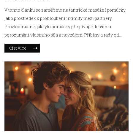
V tomto článku se zaměříme na tantrické masážní pomůcky
jako prostředek k prohloubení intimity mezi partnery.
Prozkoumáme, jak tyto pomůcky přispívají k lepšímu
porozumění vlastního těla a navzájem. Příběhy a rady od
odborníků pomohou najít správnou cestu k hlubším zážitkům
Číst více
při masážích. Ukážeme, jak si partneři mohou užívat
harmonii prostřednictvím speciálních pomůcek a technik.