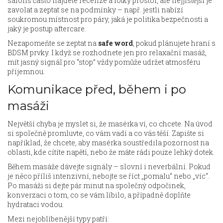
salons často najdete recenze a fotky prostor, ale nejjistější je
zavolat a zeptat se na podmínky – např. jestli nabízí
soukromou místnost pro páry, jaká je politika bezpečnosti a
jaký je postup aftercare.
Nezapomeňte se zeptat na
safe word
, pokud plánujete hraní s
BDSM prvky. I když se rozhodnete jen pro relaxační masáž,
mít jasný signál pro “stop” vždy pomůže udržet atmosféru
příjemnou.
Komunikace před, během i po
masáži
Největší chyba je myslet si, že masérka ví, co chcete. Na úvod
si společně promluvte, co vám vadí a co vás těší. Zapište si
například, že chcete, aby masérka soustředila pozornost na
oblasti, kde cítíte napětí, nebo že máte rádi pouze lehký dotek.
Během masáže dávejte signály – slovní i neverbální. Pokud
je něco příliš intenzivní, nebojte se říct „pomalu“ nebo „víc“.
Po masáži si dejte pár minut na společný odpočinek,
konverzaci o tom, co se vám líbilo, a případně doplňte
hydrataci vodou.
Mezi nejoblíbenější typy patří: