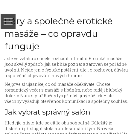
Páry a společné erotické
masáže – co opravdu
funguje
Jste ve vztahu a chcete rozbudit intimitu? Erotické masáže
jsou skvělý způsob, jak se blíže poznat a zároveň se pořádně
uvolnit. Nejde jen o fyzické potěšení, ale i o rozhovor, důvěru
a společné objevování nových hranic.
Nejprve si ujasněte, co od masáže očekáváte. Chcete
romantický večer s masáží s líbáním, nebo raději hluboký
dotek v Nuru stylu? Každý typ přináší jiný zážitek – ale
všechny vyžadují otevřenou komunikaci a společný souhlas.
Jak vybrat správný salón
Hledejte místo, kde se cítíte oba pohodlně. Důležitý je
diskrétní přístup, čistota a profesionální tým. Na webu