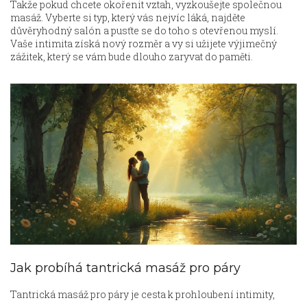
Takže pokud chcete okořenit vztah, vyzkoušejte společnou
masáž. Vyberte si typ, který vás nejvíc láká, najděte
důvěryhodný salón a pusťte se do toho s otevřenou myslí.
Vaše intimita získá nový rozměr a vy si užijete výjimečný
zážitek, který se vám bude dlouho zaryvat do paměti.
Jak probíhá tantrická masáž pro páry
Tantrická masáž pro páry je cesta k prohloubení intimity,