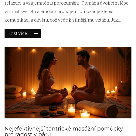
relaxaci a vzájemnému porozumění. Pomáhá dvojicím lépe
vnímat své tělo a emoční propojení. Umožňuje zlepšit
komunikaci a důvěru, což vede k silnějšímu vztahu. Jak
masáž probíhá a co od ní očekávat? Přijďte se podívat na
Číst více
přehledný návod k tomuto jedinečnému zážitku.
Nejefektivnější tantrické masážní pomůcky
pro radost v páru