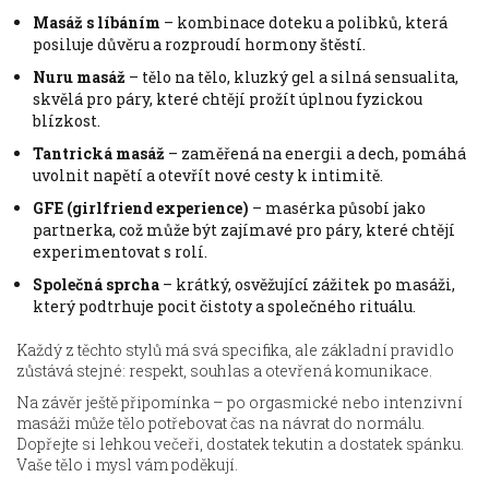
Masáž s líbáním
– kombinace doteku a polibků, která
posiluje důvěru a rozproudí hormony štěstí.
Nuru masáž
– tělo na tělo, kluzký gel a silná sensualita,
skvělá pro páry, které chtějí prožít úplnou fyzickou
blízkost.
Tantrická masáž
– zaměřená na energii a dech, pomáhá
uvolnit napětí a otevřít nové cesty k intimitě.
GFE (girlfriend experience)
– masérka působí jako
partnerka, což může být zajímavé pro páry, které chtějí
experimentovat s rolí.
Společná sprcha
– krátký, osvěžující zážitek po masáži,
který podtrhuje pocit čistoty a společného rituálu.
Každý z těchto stylů má svá specifika, ale základní pravidlo
zůstává stejné: respekt, souhlas a otevřená komunikace.
Na závěr ještě připomínka – po orgasmické nebo intenzivní
masáži může tělo potřebovat čas na návrat do normálu.
Dopřejte si lehkou večeři, dostatek tekutin a dostatek spánku.
Vaše tělo i mysl vám poděkují.