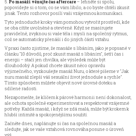
5.
Po masáži věnujte čas aftercare
– lehněte si spolu,
popovídejte si o tom, co se vám líbilo, a co byste chtěli zkusit
jinak. Tento rozhovor posílí vaši vzájemnou komunikaci.
Tyto jednoduché kroky vám pomohou vytvořit prostředí, kde
se oba cítíte uvolněně a otevřeně. Když se masírujete
pravidelně, zvyknou si vaše těla i mysli na společný rytmus,
což se automaticky přenáší i do jiných částí vztahu.
V praxi často zjistíme, že masáže s líbáním, jako je popsané v
článku "10 důvodů, proč zkusit masáž s líbáním", šetří čas i
energii – stačí jen chvilka, ale výsledek může být
dlouhodobý. A pokud chcete zkusit něco opravdu
výjimečného, vyzkoušejte masáž Nuru, o které píšeme v "Jak
nuru masáž zlepší váš sexuální život jednoduše a rychle".
Tímto způsobem můžete objevit nové úrovně doteku a
sdílené radosti.
Nezapomeňte, že klíčem k párové harmonii není dokonalost,
ale ochota společně experimentovat a respektovat vzájemné
potřeby. Každá masáž, i když se zdá malá, může být krokem k
hlubší intimitě a spokojenějšímu soužití.
Začněte dnes, naplánujte si čas na společnou masáž a
sledujte, jak se vaše vztahová rovnováha posune o úroveň
výš.