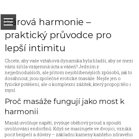
Párová harmonie –
praktický průvodce pro
lepší intimitu
Chcete, aby vaše vztahová dynamika byla hladší, aby se mezi
vámi šířila vzájemná úcta a vášeň? Jedním z
nejjednodušších, ale přitom nejoblíbenějších způsobů, jak to
dosáhnout, jsou společné erotické masáže. Nejde jen o
fyzické potěšení, ale o komplexní zážitek, který propojí tělo i
mysl.
Proč masáže fungují jako most k
harmonii
Masáž uvolňuje napětí, zvyšuje oběhový proud a spouští
uvolňování endorfinů. Když se masírujete ve dvojici, vzniká
pocit bezpečí a důvěry – základní kameny každého zdravého