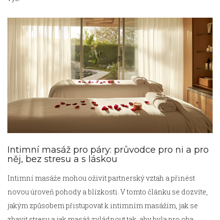
Intimní masáž pro páry: průvodce pro ni a pro
něj, bez stresu a s láskou
Intimní masáže mohou oživit partnerský vztah a přinést
novou úroveň pohody a blízkosti. V tomto článku se dozvíte,
jakým způsobem přistupovat k intimním masážím, jak se
zbavit stresu a jak masáž zvládnout tak, aby byla pro oba