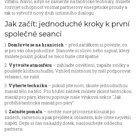
vztahu. Navíc, když se zaměříte na tantrické techniky, můžete
rozvíjet schopnost vnímat partnerovy energetické proudy a
tak si vytvořit nový druh intimního dialogu.
Jak začít: jednoduché kroky k první
společné seanci
1.
Domluvte se na hranicích
– před začátkem si povězte, co
je pro vás oba pohodlné. Stanovte si slovo nebo signál, který
můžete použít, pokud se něco bude cítit špatně.
2.
Vytvořte atmosféru
– zahlaďte osvětlení, zapalte svíčky a
pouštějte klidnou hudbu. Vzhled místnosti by měl podporovat
relaxaci, ne rušit.
3.
Vyberte techniku
– pokud jste noví, zkuste jednoduchou
masáž tělo na tělo. Pro hlubší zážitek můžete zkusit tantrickou
masáž pro páry, kterou popisuje naše výuková sekce "Jak
probíhá tantrická masáž pro páry".
4.
Začněte pomalu
– nechte ruce přirozeně klouzat po
zádech, ramenou a pak přejděte k oblastem, kde cítíte největší
napětí. Dejte si čas na každý dotek, naslouchejte oddechu
partnera.