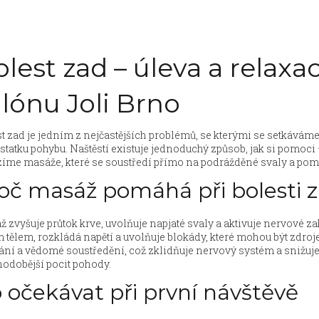
lest zad – úleva a relaxa
alónu Joli Brno
t zad je jedním z nejčastějších problémů, se kterými se setkávám
tatku pohybu. Naštěstí existuje jednoduchý způsob, jak si pomoci
íme masáže, které se soustředí přímo na podrážděné svaly a pomá
oč masáž pomáhá při bolesti 
 zvyšuje průtok krve, uvolňuje napjaté svaly a aktivuje nervové za
 tělem, rozkládá napětí a uvolňuje blokády, které mohou být zdroj
ní a vědomé soustředění, což zklidňuje nervový systém a snižuje v
odobější pocit pohody.
 očekávat při první návštěvě