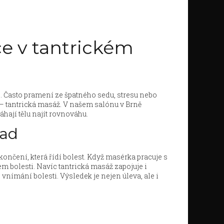
ce v tantrickém
e. Často pramení ze špatného sedu, stresu nebo
 – tantrická masáž. V našem salónu v Brně
hají tělu najít rovnováhu.
zad
končení, která řídí bolest. Když masérka pracuje s
em bolesti. Navíc tantrická masáž zapojuje i
nímání bolesti. Výsledek je nejen úleva, ale i