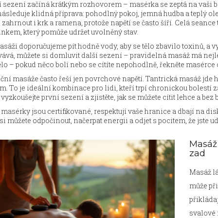
 sezení začíná krátkým rozhovorem – masérka se zeptá na vaši bole
ásleduje klidná příprava: pohodlný pokoj, jemná hudba a teplý ol
zahrnout i krk a ramena, protože napětí se často šíří. Celá sean
inkem, který pomůže udržet uvolněný stav.
sáži doporučujeme pít hodně vody, aby se tělo zbavilo toxinů, a 
vává, můžete si domluvit další sezení – pravidelná masáž má nej
ělo – pokud něco bolí nebo se cítíte nepohodlně, řekněte masérce 
ční masáže často řeší jen povrchové napětí. Tantrická masáž jde h
m. To je ideální kombinace pro lidi, kteří trpí chronickou bolestí zad
vyzkoušejte první sezení a zjistěte, jak se můžete cítit lehce a bez b
masérky jsou certifikované, respektují vaše hranice a dbají na di
si můžete odpočinout, načerpat energii a odjet s pocitem, že jste ud
Masáž 
zad
Masáž lá
může při
přikláda
svalové 