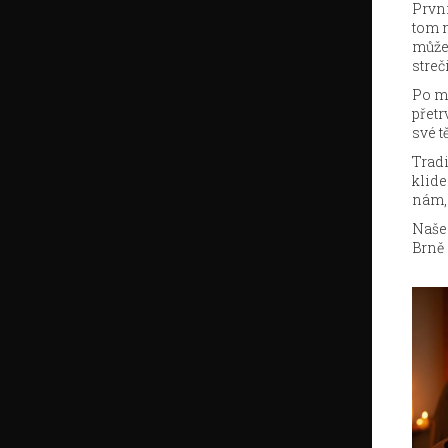
První
tom n
může 
streč
Po ma
přetr
své t
Tradi
klide
nám, 
Naše 
Brně 