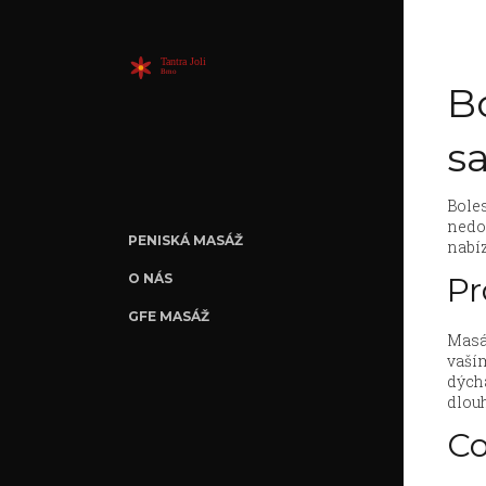
Bo
s
Boles
nedos
PENISKÁ MASÁŽ
nabíz
O NÁS
Pr
GFE MASÁŽ
Masáž
vaším
dýchá
dlouh
Co