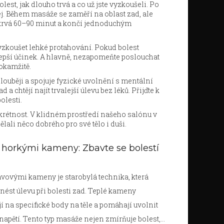
st, jak dlouho trvá a co už jste vyzkoušeli. Po
ej. Během masáže se zaměří na oblast zad, ale
ce trvá 60–90 minut a končí jednoduchým
vyzkoušet lehké protahování. Pokud bolest
lepší účinek. A hlavně, nezapomeňte poslouchat
okamžitě.
louběji a spojuje fyzické uvolnění s mentální
 a chtějí najít trvalejší úlevu bez léků. Přijďte k
olesti.
skrétnost. V klidném prostředí našeho salónu v
ělali něco dobrého pro své tělo i duši.
horkými kameny: Zbavte se bolestí
vovými kameny je starobylá technika, která
nést úlevu při bolesti zad. Teplé kameny
jí na specifické body na těle a pomáhají uvolnit
napětí. Tento typ masáže nejen zmírňuje bolest,