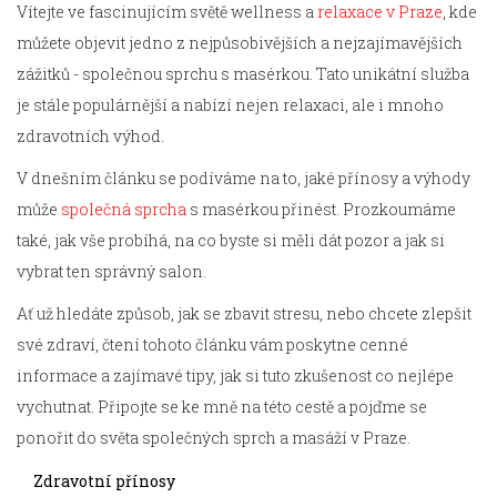
Vítejte ve fascinujícím světě wellness a
relaxace v Praze
, kde
můžete objevit jedno z nejpůsobivějších a nejzajímavějších
zážitků - společnou sprchu s masérkou. Tato unikátní služba
je stále populárnější a nabízí nejen relaxaci, ale i mnoho
zdravotních výhod.
V dnešním článku se podíváme na to, jaké přínosy a výhody
může
společná sprcha
s masérkou přinést. Prozkoumáme
také, jak vše probíhá, na co byste si měli dát pozor a jak si
vybrat ten správný salon.
Ať už hledáte způsob, jak se zbavit stresu, nebo chcete zlepšit
své zdraví, čtení tohoto článku vám poskytne cenné
informace a zajímavé tipy, jak si tuto zkušenost co nejlépe
vychutnat. Připojte se ke mně na této cestě a pojďme se
ponořit do světa společných sprch a masáží v Praze.
Zdravotní přínosy