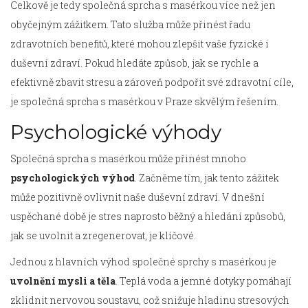
Celkově je tedy společná sprcha s masérkou více než jen
obyčejným zážitkem. Tato služba může přinést řadu
zdravotních benefitů, které mohou zlepšit vaše fyzické i
duševní zdraví. Pokud hledáte způsob, jak se rychle a
efektivně zbavit stresu a zároveň podpořit své zdravotní cíle,
je společná sprcha s masérkou v Praze skvělým řešením.
Psychologické výhody
Společná sprcha s masérkou může přinést mnoho
psychologických výhod
. Začněme tím, jak tento zážitek
může pozitivně ovlivnit naše duševní zdraví. V dnešní
uspěchané době je stres naprosto běžný a hledání způsobů,
jak se uvolnit a zregenerovat, je klíčové.
Jednou z hlavních výhod společné sprchy s masérkou je
uvolnění mysli a těla
. Teplá voda a jemné dotyky pomáhají
zklidnit nervovou soustavu, což snižuje hladinu stresových