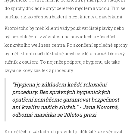
do sprchy důkladně umýt celé tělo mýdlem a vodou. Tím se
snižuje riziko přenosu bakterií mezi klienty a masérkami.
Kromě toho by měli klienti vždy používat čisté plavky nebo
být bez oblečení, v závislosti na pravidlech a zásadách
konkrétního wellness centra. Po skončení společné sprchy
by měli klienti opět důkladně umýt celé tělo a použít čerstvý
ručník k osušení. To nejenže podporuje hygienu, ale také
zvýší celkový zážitek z procedury.
"Hygiena je základem každé relaxační
procedury. Bez správných hygienických
opatření nemůžeme garantovat bezpečnost
ani kvalitu našich služeb." - Jana Novotná,
odborná masérka se 20letou praxí
Kromě těchto základních pravidel je důležité také věnovat