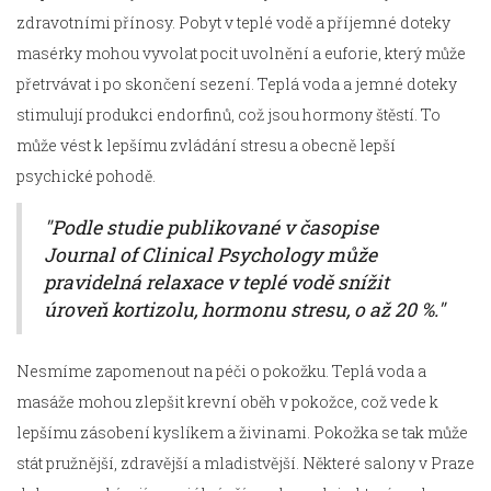
zdravotními přínosy. Pobyt v teplé vodě a příjemné doteky
masérky mohou vyvolat pocit uvolnění a euforie, který může
přetrvávat i po skončení sezení. Teplá voda a jemné doteky
stimulují produkci endorfinů, což jsou hormony štěstí. To
může vést k lepšímu zvládání stresu a obecně lepší
psychické pohodě.
"Podle studie publikované v časopise
Journal of Clinical Psychology může
pravidelná relaxace v teplé vodě snížit
úroveň kortizolu, hormonu stresu, o až 20 %."
Nesmíme zapomenout na péči o pokožku. Teplá voda a
masáže mohou zlepšit krevní oběh v pokožce, což vede k
lepšímu zásobení kyslíkem a živinami. Pokožka se tak může
stát pružnější, zdravější a mladistvější. Některé salony v Praze