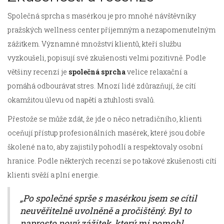
Společná sprcha s masérkou je pro mnohé návštěvníky
pražských wellness center příjemným a nezapomenutelným
zážitkem. Významné množství klientů, kteří službu
vyzkoušeli, popisují své zkušenosti velmi pozitivně. Podle
většiny recenzí je
společná sprcha
velice relaxační a
pomáhá odbourávat stres. Mnozí lidé zdůrazňují, že cítí
okamžitou úlevu od napětí a ztuhlosti svalů.
Přestože se může zdát, že jde o něco netradičního, klienti
oceňují přístup profesionálních masérek, které jsou dobře
školené na to, aby zajistily pohodlí a respektovaly osobní
hranice. Podle některých recenzí se po takové zkušenosti cítí
klienti svěží a plní energie.
„Po společné sprše s masérkou jsem se cítil
neuvěřitelně uvolněně a pročištěný. Byl to
naprosto nový zážitek, který mi pomohl