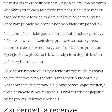
přispět k vašemu pocitu pohody. Většina salonů má na svých
webových stránkách fotografie interiérů, které vám mohou
dát představu o tom, co můžete očekávat. Vyberte si místo,
které vám připadá příjemné a kde se budete cítit pohodlně.
Nezapomeňte se také podívat na speciální nabídky a slevy.
Některé salony nabízejí slevy pro nové zákazníky nebo
sezónní akce, které mohou výrazně snížit cenu procedur.
Využijte těchto příležitostí k tomu, abyste si dopřáli kvalitní
péči za výhodnou cenu.
Přihlédnutí k těmto důležitým faktorům zajistí, že váš výběr
salonu pro společnou sprchu s masérkou bude správný.
Nezapomeňte, že příprava je klíčová pro vynikající zážitek, a
proto neváhejte věnovat čas a úsilí vybrání toho nejlepšího
místa pro vaši relaxaci a pohodu.
Zkušenosti a recenze