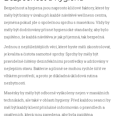
Bezpečnost a hygiena jsou naprosto klíčové faktory, které by
měly být brány v úvahu při každé návštěvě wellness centra,
zejména pokud jde o společnou sprchu s masérkou. Vždy by
měly být dodržovány přísné hygienické standardy, aby bylo
zajištěno, že každá návštěva je jak příjemná, tak bezpečná.
Jednou z nejdůležitějších věcí, které byste měli zkontrolovat,
je kvalita a čistota samotné sprchy. Sprchy by měly být
pravidelně čištěny dezinfekčními prostředky a udržovány v
nejlepším stavu. Bakterie a plísně se mohou rychle šířit ve
vlhkém prostředí, a proto je důkladná úklidová rutina
nezbytností.
Masérky by měly být odborně vyškoleny nejen v masážních
technikách, ale také v oblasti hygieny. Před každou seancí by
měl být každý klient příslušně informován o pravidlech a
opatřeních, která jsou zavedena, aby byla zajištěna