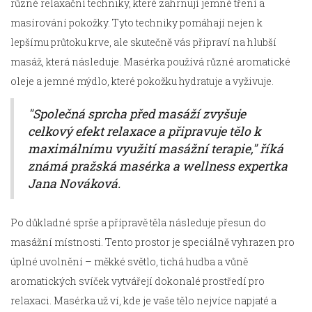
různé relaxační techniky, které zahrnují jemné tření a
masírování pokožky. Tyto techniky pomáhají nejen k
lepšímu průtoku krve, ale skutečně vás připraví na hlubší
masáž, která následuje. Masérka používá různé aromatické
oleje a jemné mýdlo, které pokožku hydratuje a vyživuje.
"Společná sprcha před masáží zvyšuje
celkový efekt relaxace a připravuje tělo k
maximálnímu využití masážní terapie," říká
známá pražská masérka a wellness expertka
Jana Nováková.
Po důkladné sprše a přípravě těla následuje přesun do
masážní místnosti. Tento prostor je speciálně vyhrazen pro
úplné uvolnění – měkké světlo, tichá hudba a vůně
aromatických svíček vytvářejí dokonalé prostředí pro
relaxaci. Masérka už ví, kde je vaše tělo nejvíce napjaté a