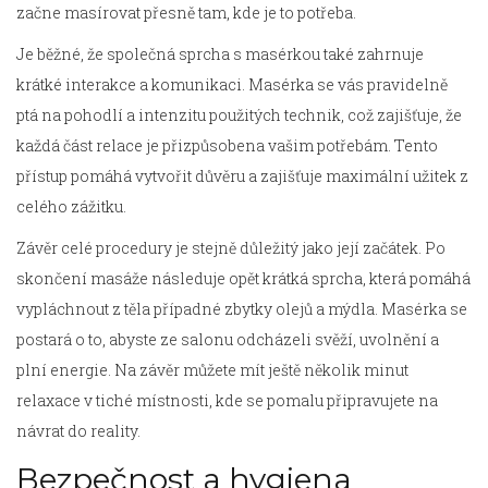
začne masírovat přesně tam, kde je to potřeba.
Je běžné, že společná sprcha s masérkou také zahrnuje
krátké interakce a komunikaci. Masérka se vás pravidelně
ptá na pohodlí a intenzitu použitých technik, což zajišťuje, že
každá část relace je přizpůsobena vašim potřebám. Tento
přístup pomáhá vytvořit důvěru a zajišťuje maximální užitek z
celého zážitku.
Závěr celé procedury je stejně důležitý jako její začátek. Po
skončení masáže následuje opět krátká sprcha, která pomáhá
vypláchnout z těla případné zbytky olejů a mýdla. Masérka se
postará o to, abyste ze salonu odcházeli svěží, uvolnění a
plní energie. Na závěr můžete mít ještě několik minut
relaxace v tiché místnosti, kde se pomalu připravujete na
návrat do reality.
Bezpečnost a hygiena