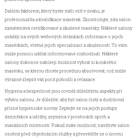
Dalším faktorem, který byste měli vzít v úvahu, je
profesionalita a kvalifikace masérek. Zkontrolujte, zda salon
zaměstnává certifikované a zkušené masérky. Některé salony
uvádějí na svých webových stránkách informace o jejich
masérkách, včetně jejich specializací a zkušeností. To vám
může pomoci udělat informované rozhodnutí. Některé
salony dokonce nabízejí možnost vybrat si konkrétní
masérku, se kterou chcete proceduru absolvovat, což může
výrazně zlepšit váš pocit pohodlí a relaxace.
Hygiena a bezpečnost jsou rovněž důležitými aspekty při
výběru salonu. Je důležité, aby byl salon čistý a dodržoval
přísné hygienické normy. Zeptejte se na jejich postupy
dezinfekce a údržby, zejména v prostorách sprch a
masážních místností. Pokud máte možnost, navštivte salon
osobně před objednáním služby a přesvědčte se o úrovni