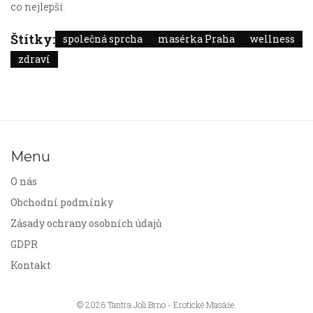
co nejlepší.
Štítky:
společná sprcha
masérka Praha
wellness
zdraví
Menu
O nás
Obchodní podmínky
Zásady ochrany osobních údajů
GDPR
Kontakt
© 2026 Tantra Joli Brno - Erotické Masáže.