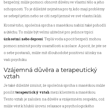
bezpečný, může pomoci obnovit důvěru ve vlastní tělo a jeho
schopnosti. To je důležité zejména pro ty, kdo mají problémy
se sebepřijetím nebo se cítí nepříjemně ve své vlastní kůži.
Kromě toho, společná sprcha s masérkou nabízí také pohodlí
a útěchu. To může být velmi užitečné pro jedince trpící
úzkostmi nebo depresí
. Teplá voda a pocit bezpečí mohou
pomoci zmírnit pocity osamělosti a izolace. A pocit, že jste se
o sebe postarali, může mít dlouhodobé pozitivní účinky na
vaši psychiku.
Vzájemná důvěra a terapeutický
vztah
Je také důležité zmínit, že společná sprcha s masérkou může
posílit
terapeutický vztah
mezi klientem a masérkou.
Tento vztah je založen na důvěře a vzájemném respektu, což
může vést k hlubší úrovni relaxace a psychologického