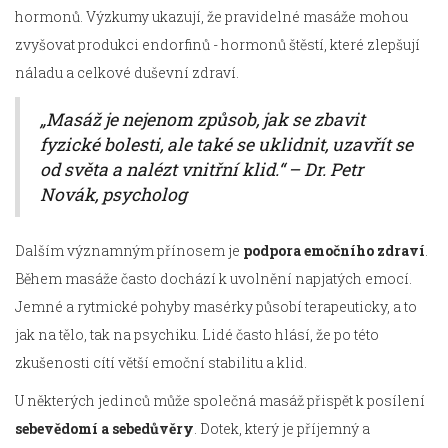
hormonů. Výzkumy ukazují, že pravidelné masáže mohou
zvyšovat produkci endorfinů - hormonů štěstí, které zlepšují
náladu a celkové duševní zdraví.
„Masáž je nejenom způsob, jak se zbavit
fyzické bolesti, ale také se uklidnit, uzavřít se
od světa a nalézt vnitřní klid.“ – Dr. Petr
Novák, psycholog
Dalším významným přínosem je
podpora emočního zdraví
.
Během masáže často dochází k uvolnění napjatých emocí.
Jemné a rytmické pohyby masérky působí terapeuticky, a to
jak na tělo, tak na psychiku. Lidé často hlásí, že po této
zkušenosti cítí větší emoční stabilitu a klid.
U některých jedinců může společná masáž přispět k posílení
sebevědomí a sebedůvěry
. Dotek, který je příjemný a