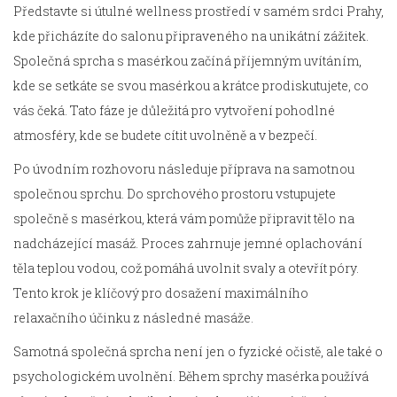
Představte si útulné wellness prostředí v samém srdci Prahy,
kde přicházíte do salonu připraveného na unikátní zážitek.
Společná sprcha s masérkou začíná příjemným uvítáním,
kde se setkáte se svou masérkou a krátce prodiskutujete, co
vás čeká. Tato fáze je důležitá pro vytvoření pohodlné
atmosféry, kde se budete cítit uvolněně a v bezpečí.
Po úvodním rozhovoru následuje příprava na samotnou
společnou sprchu. Do sprchového prostoru vstupujete
společně s masérkou, která vám pomůže připravit tělo na
nadcházející masáž. Proces zahrnuje jemné oplachování
těla teplou vodou, což pomáhá uvolnit svaly a otevřít póry.
Tento krok je klíčový pro dosažení maximálního
relaxačního účinku z následné masáže.
Samotná společná sprcha není jen o fyzické očistě, ale také o
psychologickém uvolnění. Během sprchy masérka používá