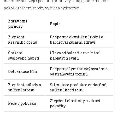
dokonce nabízejí speciální přípravky a oleje, které mohou
pokožku během sprchy vyživit a hydratovat.
Zdravotní
Popis
přínosy
Zlepšení
Podporuje okysličení tkání a
krevního oběhu
kardiovaskulární zdraví.
Snížení
Úleva od bolesti a uvolnění
svalového napětí
napjatých svalů.
Podporuje lymfatický systém a
Detoxikace těla
odstraňování toxínů.
Zlepšení nálady a
Stimulace produkce endorfinů,
snížení stresu
snížení kortizolu.
Zlepšení elasticity a zdraví
Péče o pokožku
pokožky.