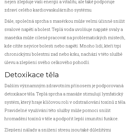
nejen zlepšuje vaši energii a vitalitu, ale také podporuje
zdraví celého kardiovaskulárního systému.
Dále, společná sprcha s masérkou může velmi účinně snížit
svalové napětí a bolest. Teplá voda uvolňuje napjaté svaly a
masérka může cíleně pracovat na problematických místech,
kde cítíte nejvíce bolesti nebo napětí. Mnoho lidí, kteří trpí
chronickými bolestmi zad nebo krku, nachází v této službě
úlevu a zlepšení svého celkového pohodlí.
Detoxikace těla
Dalším významným zdravotním přínosem je podporovaná
detoxikace těla. Teplá sprcha a masáže stimulují lymfatický
systém, který hraje klíčovou roli v odstraňování toxínů z těla.
Pravidelné využívání této služby může pomoci snížit
hromadění toxínů v těle a podpořit lepší imunitní funkce.
Zlepšení nálady a snížení stresu jsou také důležitými