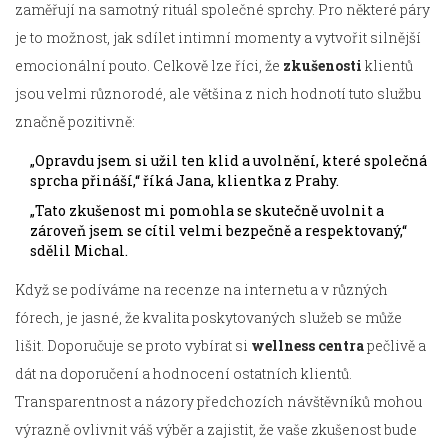
zaměřují na samotný rituál společné sprchy. Pro některé páry
je to možnost, jak sdílet intimní momenty a vytvořit silnější
emocionální pouto. Celkově lze říci, že
zkušenosti
klientů
jsou velmi různorodé, ale většina z nich hodnotí tuto službu
značně pozitivně:
„Opravdu jsem si užil ten klid a uvolnění, které společná
sprcha přináší,“ říká Jana, klientka z Prahy.
„Tato zkušenost mi pomohla se skutečně uvolnit a
zároveň jsem se cítil velmi bezpečně a respektovaný,“
sdělil Michal.
Když se podíváme na recenze na internetu a v různých
fórech, je jasné, že kvalita poskytovaných služeb se může
lišit. Doporučuje se proto vybírat si
wellness centra
pečlivě a
dát na doporučení a hodnocení ostatních klientů.
Transparentnost a názory předchozích návštěvníků mohou
výrazně ovlivnit váš výběr a zajistit, že vaše zkušenost bude