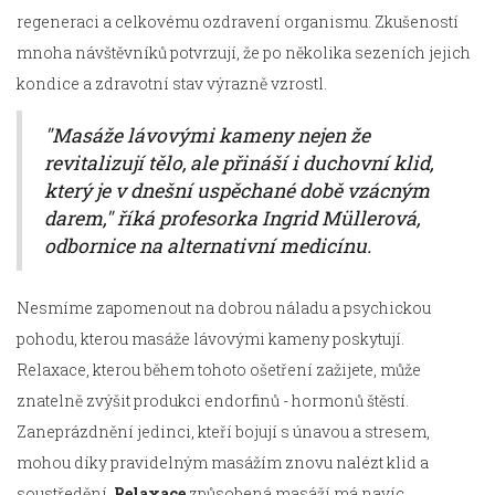
regeneraci a celkovému ozdravení organismu. Zkušeností
mnoha návštěvníků potvrzují, že po několika sezeních jejich
kondice a zdravotní stav výrazně vzrostl.
"Masáže lávovými kameny nejen že
revitalizují tělo, ale přináší i duchovní klid,
který je v dnešní uspěchané době vzácným
darem," říká profesorka Ingrid Müllerová,
odbornice na alternativní medicínu.
Nesmíme zapomenout na dobrou náladu a psychickou
pohodu, kterou masáže lávovými kameny poskytují.
Relaxace, kterou během tohoto ošetření zažijete, může
znatelně zvýšit produkci endorfinů - hormonů štěstí.
Zaneprázdnění jedinci, kteří bojují s únavou a stresem,
mohou díky pravidelným masážím znovu nalézt klid a
soustředění.
Relaxace
způsobená masáží má navíc