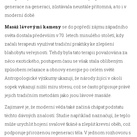
generace na generaci, zůstávala neustále přítomná, a to i v
moderní době.
Masáž lávovými kameny
se do popředí zájmu západního
světa dostala především v 70. letech minulého století, kdy
začali terapeuti využívat tradiční praktiky ke zlepšení
blahobytu veřejnosti. Tehdy byla tato terapii považována za
něco exotického, postupem času se však stala oblíbeným
způsobem relaxace a obnovy energie po celém světě.
Antropologické výzkumy ukazují, že národy žijící v okolí
sopek vykazují nižší míru stresu, což se často připisuje právě
jejich tradičním metodám jako jsou lávové masáže.
Zajímavé je, že moderní věda také začíná chápat podstatu
těchto dávných znalostí. Studie například naznačují, že teplo
může urychlit hojení svalové tkáně a zlepšit krevní oběh, což
podporuje přirozenou regeneraci těla. V jednom rozhovoru s