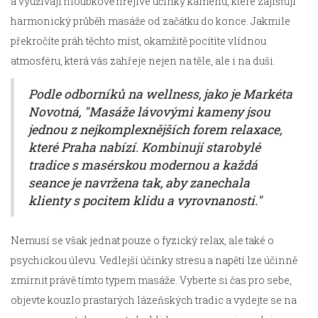
a využívají hloubkově hřejivé účinky kamenů, které zajišťují
harmonický průběh masáže od začátku do konce. Jakmile
překročíte práh těchto míst, okamžitě pocítíte vlídnou
atmosféru, která vás zahřeje nejen na těle, ale i na duši.
Podle odborníků na wellness, jako je Markéta
Novotná, "Masáže lávovými kameny jsou
jednou z nejkomplexnějších forem relaxace,
které Praha nabízí. Kombinují starobylé
tradice s masérskou modernou a každá
seance je navržena tak, aby zanechala
klienty s pocitem klidu a vyrovnanosti."
Nemusí se však jednat pouze o fyzický relax, ale také o
psychickou úlevu. Vedlejší účinky stresu a napětí lze účinně
zmírnit právě tímto typem masáže. Vyberte si čas pro sebe,
objevte kouzlo prastarých lázeňských tradic a vydejte se na