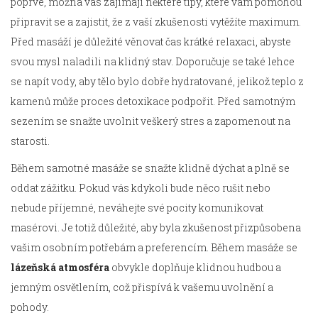
poprvé, možná vás zajímají některé tipy, které vám pomohou
připravit se a zajistit, že z vaší zkušenosti vytěžíte maximum.
Před masáží je důležité věnovat čas krátké relaxaci, abyste
svou mysl naladili na klidný stav. Doporučuje se také lehce
se napít vody, aby tělo bylo dobře hydratované, jelikož teplo z
kamenů může proces detoxikace podpořit. Před samotným
sezením se snažte uvolnit veškerý stres a zapomenout na
starosti.
Během samotné masáže se snažte klidně dýchat a plně se
oddat zážitku. Pokud vás kdykoli bude něco rušit nebo
nebude příjemné, neváhejte své pocity komunikovat
masérovi. Je totiž důležité, aby byla zkušenost přizpůsobena
vašim osobním potřebám a preferencím. Během masáže se
lázeňská atmosféra
obvykle doplňuje klidnou hudbou a
jemným osvětlením, což přispívá k vašemu uvolnění a
pohody.