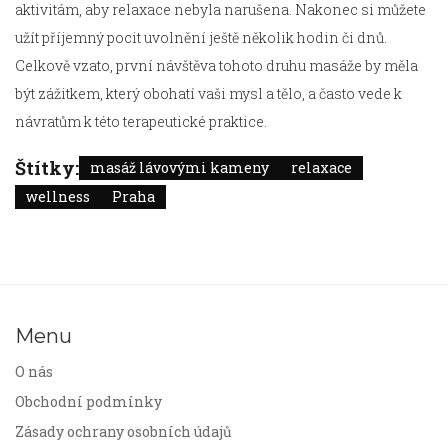
aktivitám, aby relaxace nebyla narušena. Nakonec si můžete
užít příjemný pocit uvolnění ještě několik hodin či dnů.
Celkově vzato, první návštěva tohoto druhu masáže by měla
být zážitkem, který obohatí vaši mysl a tělo, a často vede k
návratům k této terapeutické praktice.
Štítky:
masáž lávovými kameny
relaxace
wellness
Praha
Menu
O nás
Obchodní podmínky
Zásady ochrany osobních údajů