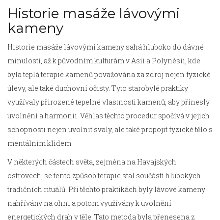
Historie masáže lávovými
kameny
Historie masáže lávovými kameny sahá hluboko do dávné
minulosti, až k původním kulturám v Asii a Polynésii, kde
byla teplá terapie kamenů považována za zdroj nejen fyzické
úlevy, ale také duchovní očisty. Tyto starobylé praktiky
využívaly přirozené tepelné vlastnosti kamenů, aby přinesly
uvolnění a harmonii. Věhlas těchto procedur spočívá v jejich
schopnosti nejen uvolnit svaly, ale také propojit fyzické tělo s
mentálním klidem.
V některých částech světa, zejména na Havajských
ostrovech, se tento způsob terapie stal součástí hlubokých
tradičních rituálů. Při těchto praktikách byly lávové kameny
nahřívány na ohni a potom využívány k uvolnění
energetických drah v těle. Tato metoda byla přenesena z