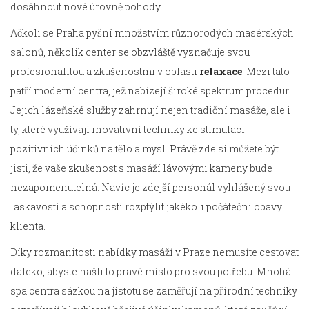
dosáhnout nové úrovně pohody.
Ačkoli se Praha pyšní množstvím různorodých masérských
salonů, několik center se obzvláště vyznačuje svou
profesionalitou a zkušenostmi v oblasti
relaxace
. Mezi tato
patří moderní centra, jež nabízejí široké spektrum procedur.
Jejich lázeňské služby zahrnují nejen tradiční masáže, ale i
ty, které využívají inovativní techniky ke stimulaci
pozitivních účinků na tělo a mysl. Právě zde si můžete být
jisti, že vaše zkušenost s masáží lávovými kameny bude
nezapomenutelná. Navíc je zdejší personál vyhlášený svou
laskavostí a schopností rozptýlit jakékoli počáteční obavy
klienta.
Díky rozmanitosti nabídky masáží v Praze nemusíte cestovat
daleko, abyste našli to pravé místo pro svou potřebu. Mnohá
spa centra sázkou na jistotu se zaměřují na přírodní techniky