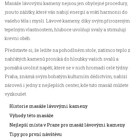
Masáže lávovými kameny nejsou jen obyčejné procedury,
jsou to zážitky, které vás nabijí energií a vrátí harmonii do
vašeho těla i mysli. Lávové kameny, díky svým přirozeným
tepelným vlastnostem, hluboce uvolňují svaly a stimulují
krevní oběh.
Představte si, že ležíte na pohodlném stole, zatímco teplo z
nahřátých kamenů proniká do hloubky vašich svalů a
pomáhá uvolnit napětí, které se v nich hromadí celé týdny.
Praha, známá svým bohatým kulturním dědictvím, nabízí
zároveň i jedny z nejlepších center, kde tuto masáž můžete
vyzkoušet.
Historie masáže lávovými kameny
Výhody této masáže
Nejlepší místa v Praze pro masáž lávovými kameny
Tipy pro první návštěvu