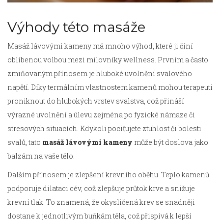
Výhody této masáže
Masáž lávovými kameny má mnoho výhod, které ji činí
oblíbenou volbou mezi milovníky wellness. Prvním a často
zmiňovaným přínosem je hluboké uvolnění svalového
napětí. Díky termálním vlastnostem kamenů mohou terapeuti
proniknout do hlubokých vrstev svalstva, což přináší
výrazné uvolnění a úlevu zejména po fyzické námaze či
stresových situacích. Kdykoli pociťujete ztuhlost či bolesti
svalů, tato
masáž lávovými kameny
může být doslova jako
balzám na vaše tělo.
Dalším přínosem je zlepšení krevního oběhu. Teplo kamenů
podporuje dilataci cév, což zlepšuje průtok krve a snižuje
krevní tlak. To znamená, že okysličená krev se snadněji
dostane k jednotlivým buňkám těla, což přispívá k lepší