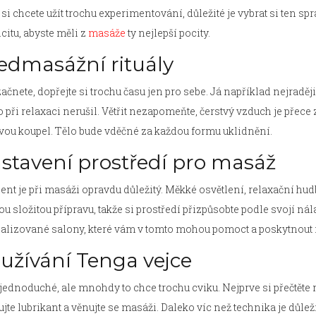
si chcete užít trochu experimentování, důležité je vybrat si ten spr
icitu, abyste měli z
masáže
ty nejlepší pocity.
edmasážní rituály
ačnete, dopřejte si trochu času jen pro sebe. Já například nejradě
 při relaxaci nerušil. Větřit nezapomeňte, čerstvý vzduch je přece zá
ou koupel. Tělo bude vděčné za každou formu uklidnění.
stavení prostředí pro masáž
nt je při masáži opravdu důležitý. Měkké osvětlení, relaxační hu
u složitou přípravu, takže si prostředí přizpůsobte podle svojí nála
alizované salony, které vám v tomto mohou pomoct a poskytnout i
užívání Tenga vejce
 jednoduché, ale mnohdy to chce trochu cviku. Nejprve si přečtěte n
ujte lubrikant a věnujte se masáži. Daleko víc než technika je důlež