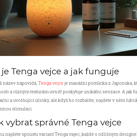
 je Tenga vejce a jak funguje
už název napovídá,
Tenga vejce
je masážní pomůcka z Japonska, kt
osti a různým texturám uvnitř poskytuje unikátní senzace. A jak 
ační a uvolňující účinky, ale když ho rozbalíte, najdete v něm lubrik
mnou stimulaci.
k vybrat správné Tenga vejce
hu najdete spoustu variant Tenga vajec, každé s odlišným designe