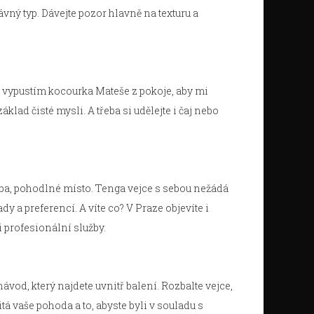
ávný typ. Dávejte pozor hlavně na texturu a
ji vypustím kocourka Mateše z pokoje, aby mi
klad čisté mysli. A třeba si udělejte i čaj nebo
dba, pohodlné místo. Tenga vejce s sebou nežádá
dy a preferencí. A víte co? V Praze objevíte i
 profesionální služby.
ávod, který najdete uvnitř balení. Rozbalte vejce,
itá vaše pohoda a to, abyste byli v souladu s