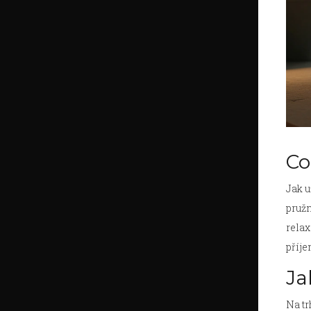
Co
Jak 
pružn
relax
příje
Ja
Na tr