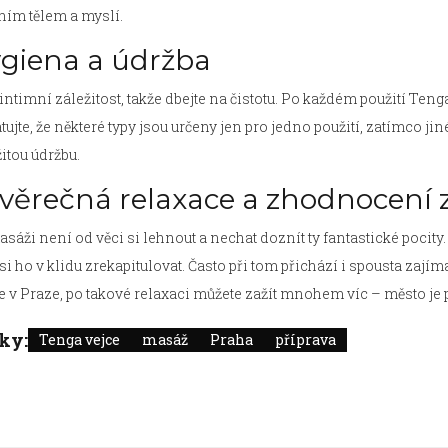
ním tělem a myslí.
giena a údržba
 intimní záležitost, takže dbejte na čistotu. Po každém použití Ten
ujte, že některé typy jsou určeny jen pro jedno použití, zatímco jin
itou údržbu.
věrečná relaxace a zhodnocení 
sáži není od věci si lehnout a nechat doznít ty fantastické pocity.
 si ho v klidu zrekapitulovat. Často při tom přichází i spousta zaj
te v Praze, po takové relaxaci můžete zažít mnohem víc – město je 
tky:
Tenga vejce
masáž
Praha
příprava