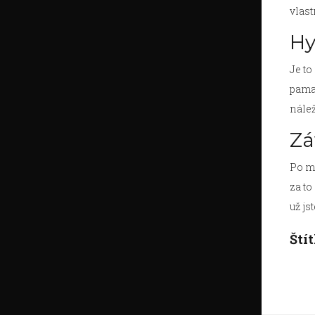
vlast
Hy
Je to
pamat
nálež
Zá
Po ma
za to
už js
Ští