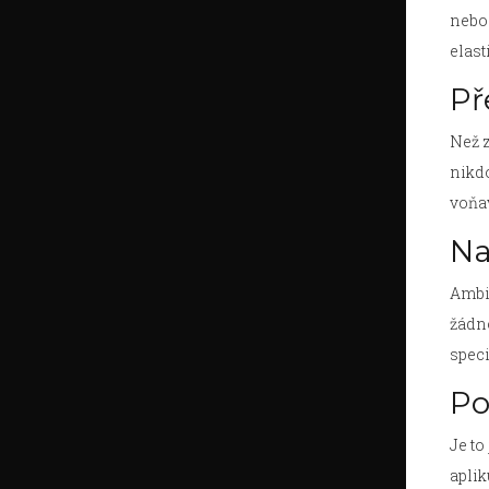
nebo 
elast
Př
Než z
nikdo
voňav
Na
Ambie
žádno
speci
Po
Je to
aplik