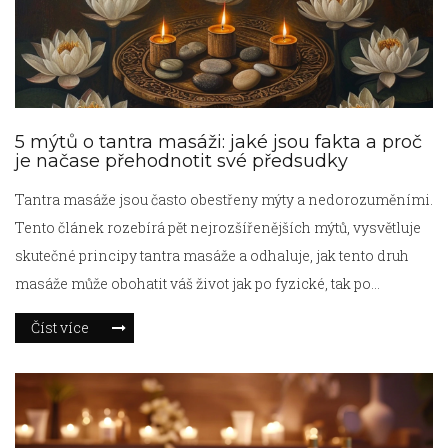
5 mýtů o tantra masáži: jaké jsou fakta a proč
je načase přehodnotit své předsudky
Tantra masáže jsou často obestřeny mýty a nedorozuměními.
Tento článek rozebírá pět nejrozšířenějších mýtů, vysvětluje
skutečné principy tantra masáže a odhaluje, jak tento druh
masáže může obohatit váš život jak po fyzické, tak po
mentální stránce. Přinášíme vám pohled na historii,
Číst více
techniky a filozofii tantra masáže, abyste se mohli
rozhodnout na základě faktů, nikoli fám.