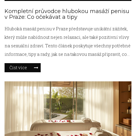
Kompletní průvodce hlubokou masáží penisu
v Praze: Co očekávat a tipy
Hluboká masáž penisu v Praze představuje unikátní zážitek,
který může nabídnout nejen relaxaci, ale také pozitivní vlivy
na sexuální zdraví. Tento článek poskytuje všechny potřebné
informace, tipy a rady, jak se na takovou masáž připravit, co
očekávat během procedury a jaké jsou možné přínosy pro
Číst více
vaše tělo i mysl. Účelem tohoto textu je demystifikovat celý
proces a poskytnout čtenářům objektivní pohled na tento
druh masáže, aby mohli rozhodnout, zda je to něco, co by
chtěli vyzkoušet.