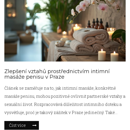
massage.
Zlepšení vztahů prostřednictvím intimní
masáže penisu v Praze
Článek se zaměřuje na to, jak intimní masáže, konkrétně
masáže penisu, mohou pozitivně ovlivnit partnerské vztahy a
sexuální život. Rozpracovává důležitost intimního doteku a
vysvětluje, proč je takový zážitek v Praze jedinečný. Také
nabízí praktické tipy a zamyšlení nad tím, jak mohou být tyto
Číst více
techniky použity k posílení emočního poutu mezi partnery.