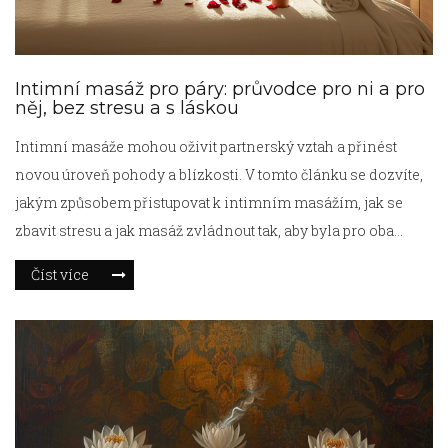
Intimní masáž pro páry: průvodce pro ni a pro
něj, bez stresu a s láskou
Intimní masáže mohou oživit partnerský vztah a přinést
novou úroveň pohody a blízkosti. V tomto článku se dozvíte,
jakým způsobem přistupovat k intimním masážím, jak se
zbavit stresu a jak masáž zvládnout tak, aby byla pro oba
partnery příjemná a osvěžující. Seznámíte se s tipy na
Číst více
vytvoření správné atmosféry, volbu techniky a promyšlené
komunikace.