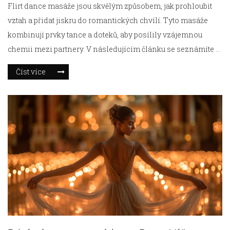
Flirt dance masáže jsou skvělým způsobem, jak prohloubit
vztah a přidat jiskru do romantických chvílí. Tyto masáže
kombinují prvky tance a doteků, aby posílily vzájemnou
chemii mezi partnery. V následujícím článku se seznámíte s
pěti nejlepšími technikami, které vám pomohou ovládnout
Číst více
umění flirt dance masáže a učiní každý váš pohyb
nezapomenutelným. Objevte tipy, jak tyto techniky zlepšit a
zapojte do toho všechny smysly.