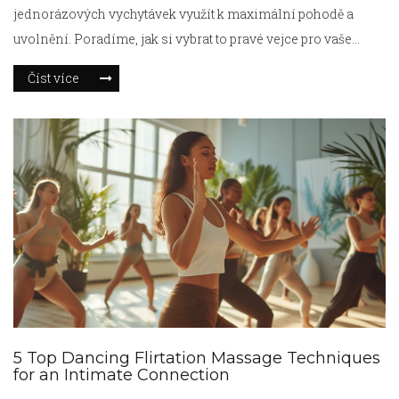
jednorázových vychytávek využít k maximální pohodě a
uvolnění. Poradíme, jak si vybrat to pravé vejce pro vaše
chvíle rozkoše a jak jej správně používat. Nejenže
Číst více
zdůrazníme jejich praktický význam, ale také přiblížíme
několik zabavných faktů o jejich vývoji a popularitě. A možná
se dočtete i drobný příběh z mého života.
5 Top Dancing Flirtation Massage Techniques
for an Intimate Connection