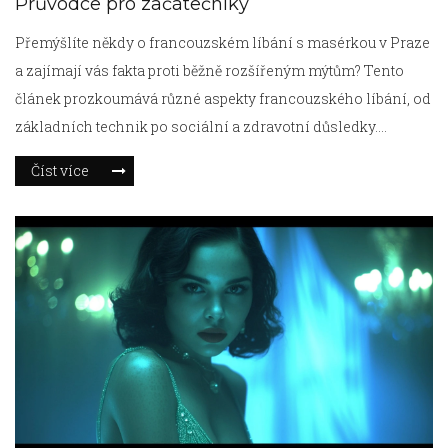
Průvodce pro začátečníky
Přemýšlíte někdy o francouzském líbání s masérkou v Praze
a zajímají vás fakta proti běžně rozšířeným mýtům? Tento
článek prozkoumává různé aspekty francouzského líbání, od
základních technik po sociální a zdravotní důsledky.
Seznamte se s nejčastějšími omyly a načerpejte užitečné tipy,
Číst více
jak si tuto intimní činnost užít bezpečně a s respektem k sobě
i partnerovi.