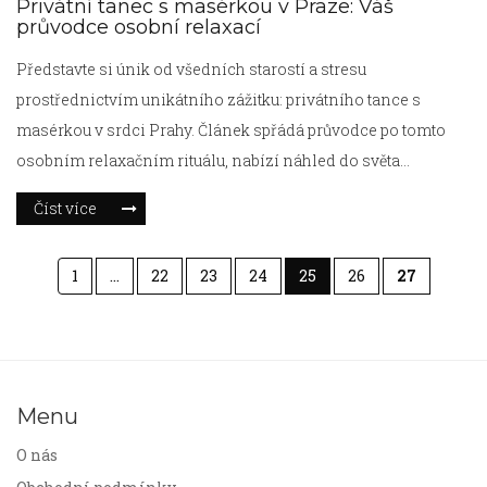
Privátní tanec s masérkou v Praze: Váš
průvodce osobní relaxací
Představte si únik od všedních starostí a stresu
prostřednictvím unikátního zážitku: privátního tance s
masérkou v srdci Prahy. Článek spřádá průvodce po tomto
osobním relaxačním rituálu, nabízí náhled do světa
neobyčejných zkušeností obohacených o hlubokou masáž.
Číst více
Přečtěte si fascinující informace a tipy, včetně toho, co od
takového zážitku očekávat a jak si vybrat správnou službu,
1
…
22
23
24
25
26
27
která zabezpečí maximální prospěch pro vaše pohodlí a
zdraví.
Menu
O nás