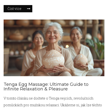
footjob masáže, proč by vás to mohlo zajímat a jaké přínosy a
Číst více
možné nevýhody jsou s touto službou spojené.
Tenga Egg Massage: Ultimate Guide to
Infinite Relaxation & Pleasure
V tomto článku se dočtete o Tenga vejcích, revolučních
pomůckách pro mužskou relaxaci. Ukážeme si, jak lze těchto