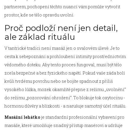
partnerem, pochopení těchto nuancí vám pomůže vytvořit
prostor, kde se tělo opravdu uvolní.
Proč podloží není jen detail,
ale základ rituálu
V tantrické tradici není masáž jen o svalovém úlevě. Je to
cesta k sebepoznání a prohloubení intimity prostřednictvím
vědomého doteku. Aby tento proces fungoval, musí být tělo
zcela bezpečné a bez fyzického napětí. Pokud vaše záda bolí
kvůli tvrdému povrchu nebo se bojíte spadnout z příliš
vysokého lůžka, mozek okamžitě přepne z režimu „uvolnění“
do režimu „pozorování ohrožení“. To blokuje tok oxytocinu -
hormonu důvěry a blízkosti - a narušuje samotný účel rituálu.
Masážní lehátko
je
standardní profesionální vybavení pro
masáže, které umožňuje snadný přístup masérovi a udržuje