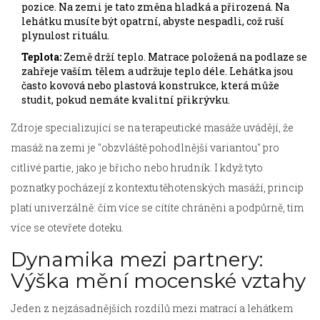
pozice. Na zemi je tato změna hladká a přirozená. Na
lehátku musíte být opatrní, abyste nespadli, což ruší
plynulost rituálu.
Teplota:
Země drží teplo. Matrace položená na podlaze se
zahřeje vaším tělem a udržuje teplo déle. Lehátka jsou
často kovová nebo plastová konstrukce, která může
studit, pokud nemáte kvalitní přikrývku.
Zdroje specializující se na terapeutické masáže uvádějí, že
masáž na zemi je "obzvláště pohodlnější variantou" pro
citlivé partie, jako je břicho nebo hrudník. I když tyto
poznatky pocházejí z kontextu těhotenských masáží, princip
platí univerzálně: čím více se cítíte chráněni a podpůrně, tím
více se otevřete doteku.
Dynamika mezi partnery:
Výška mění mocenské vztahy
Jeden z nejzásadnějších rozdílů mezi matrací a lehátkem