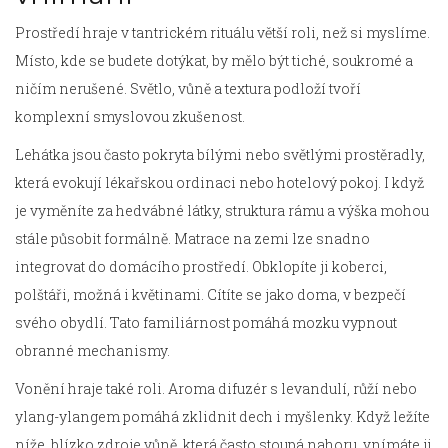
Prostředí hraje v tantrickém rituálu větší roli, než si myslíme.
Místo, kde se budete dotýkat, by mělo být tiché, soukromé a
ničím nerušené. Světlo, vůně a textura podloží tvoří
komplexní smyslovou zkušenost.
Lehátka jsou často pokryta bílými nebo světlými prostěradly,
která evokují lékařskou ordinaci nebo hotelový pokoj. I když
je vyměníte za hedvábné látky, struktura rámu a výška mohou
stále působit formálně. Matrace na zemi lze snadno
integrovat do domácího prostředí. Obklopíte ji koberci,
polštáři, možná i květinami. Cítíte se jako doma, v bezpečí
svého obydlí. Tato familiárnost pomáhá mozku vypnout
obranné mechanismy.
Vonění hraje také roli. Aroma difuzér s levandulí, růží nebo
ylang-ylangem pomáhá zklidnit dech i myšlenky. Když ležíte
níže, blízko zdroje vůně, která často stoupá nahoru, vnímáte ji