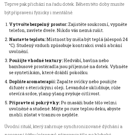
Teprve pak přichází na řadu dotek. Během této doby musíte
být připraveni fyzicky i mentálně.
Vytvořte bezpečný prostor:
Zajistěte soukromí, vypněte
telefon, zavřete dveře. Nikdo vás nemá rušit.
Nastavte teplotu:
Místnost by měla být teplá (alespoň 24
°C). Studený vzduch způsobuje kontrakci svalů a brání
uvolnění.
Použijte vhodné textury:
Hedvábí, bavlna nebo
bambusové prostěradla jsou příjemné na dotek. Vyhněte
se syntetikám, které dráždí pokožku.
Doplňte aromaterapií:
Zapalte svíčky nebo použijte
difuzér s éterickými oleji. Levandule uklidňuje, růže
otevírá srdce, ylang-ylang zvyšuje citlivost.
Připravte si pokrývky:
Po masáži bude tělo velmi
uvolněné a studené. Mějte po ruce teplou deku, abyste
mohli zůstat v tranzu co nejdéle.
Úvodní rituál, který zahrnuje synchronizované dýchání a
nasazení šátku (sárongu), připravuje tělo na hluboké