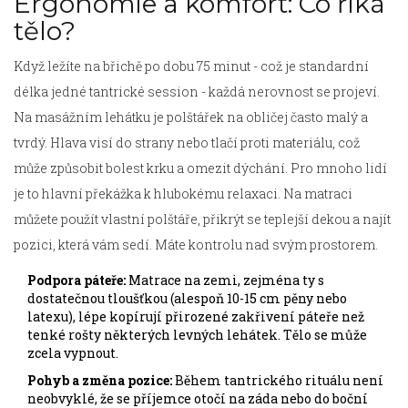
Ergonomie a komfort: Co říká
tělo?
Když ležíte na břichě po dobu 75 minut - což je standardní
délka jedné tantrické session - každá nerovnost se projeví.
Na masážním lehátku je polštářek na obličej často malý a
tvrdý. Hlava visí do strany nebo tlačí proti materiálu, což
může způsobit bolest krku a omezit dýchání. Pro mnoho lidí
je to hlavní překážka k hlubokému relaxaci. Na matraci
můžete použít vlastní polštáře, přikrýt se teplejší dekou a najít
pozici, která vám sedí. Máte kontrolu nad svým prostorem.
Podpora páteře:
Matrace na zemi, zejména ty s
dostatečnou tloušťkou (alespoň 10-15 cm pěny nebo
latexu), lépe kopírují přirozené zakřivení páteře než
tenké rošty některých levných lehátek. Tělo se může
zcela vypnout.
Pohyb a změna pozice:
Během tantrického rituálu není
neobvyklé, že se příjemce otočí na záda nebo do boční