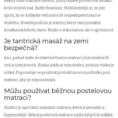
Někdy bude matrace ideální, jindy budete potřebovat lehátko
kvůli bolesti zad. Buďte flexibilní. Nejdůležitější je, že jste
spolu, že se dotýkáte vědomě a že respektujete hranice
druhého. Kvalita podloží je nástroj, který vám pomáhá
dosáhnout tohoto stavu. Nejde o dokonalost, ale o upřímnost.
Je tantrická masáž na zemi
bezpečná?
Ano, pokud máte dostatečně tlustou matraci (minimálně 10
cm) a čistý povrch. Riziko pádu je minimální, protože výška je
nízká. Doporučuje se používat protiskluzovou podložku pod
matraci, aby se neposouvala.
Můžu používat běžnou postelovou
matraci?
Ideální je speciální masážní matrace, která je pevnější a
hygieničtější. Běžná postelová matrace může být příliš měkká