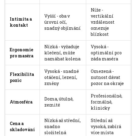
Níže -
Vyšší - oba v
vertikální
Intimita a
úrovni očí,
vzdálenost
kontakt
snadný objímání
omezuje
blízkost
Nízká - vyžaduje
Vysoká -
Ergonomie
klečení, může
optimální pro
pro maséra
namáhat kolena
záda maséra
Vysoká - snadné
Omezená -
Flexibilita
otáčení, lezení,
nutnost dávat
pozic
změny
pozor na okraje
Profesionálně,
Doma, útulně,
Atmosféra
formálně,
zemité
klinicky
Nízká až střední,
Střední až
Cena a
snadno
vysoká, zabírá
skladování
složitelná
více místa