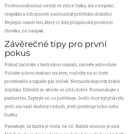
Profesionálismus neleží ve výšce lůžka, ale v empatii,
respektu a schopnosti naslouchat potřebám druhého.
Nejlepší masér ten, který ví, kdy přizpůsobit prostředí
člověku, ne naopak.
Závěrečné tipy pro první
pokus
Pokud začínáte s tantrickou masáží, začněte jednoduše.
Položte silnou matraci na zem, rozložte na ni čisté
prostěradlo a zapalte pár svíček. Nemusíte kupovat drahé
doplňky. Důležité je, abyste se cítili dobře. Komunikujte s
partnerem. Zeptejte se, co potřebuje. Jestli chce být přikrytý,
jestli mu vadí studený vzduch, jestli preferuje ticho nebo
hudbu.
Pamatujte, že tantra je cesta, ne cíl. Každá session je jiná.