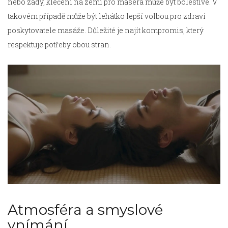
nebo zády, klečení na zemi pro maséra může být bolestivé. V
takovém případě může být lehátko lepší volbou pro zdraví
poskytovatele masáže. Důležité je najít kompromis, který
respektuje potřeby obou stran.
Atmosféra a smyslové
vnímání