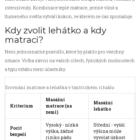
intenzivněji. Kombinace teplé matrace, jemné vůně a
tlumeného světla vytváří kokon, ve kterém se čas zpomaluje.
Kdy zvolit lehátko a kdy
matraci?
Není jednoznačné pravidlo, které by platilo pro všechny
situace. Volba závisí na vašich cílech, fyzických možnostech
a typu vztahu mezi účastníky.
Srovnání matrace a lehátka v tantrickém rituálu
Masážní
Masážní
Kriterium
matrace (na
lehátko
zemi)
Vysoký - nízká
Střední - vyšší
Pocit
výška, žádné
výšina může
bezpečí
riziko pádu
vyvolat úzkost