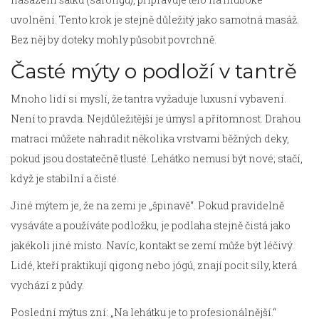
uvolnění. Tento krok je stejně důležitý jako samotná masáž.
Bez něj by doteky mohly působit povrchně.
Časté mýty o podloží v tantrě
Mnoho lidí si myslí, že tantra vyžaduje luxusní vybavení.
Není to pravda. Nejdůležitější je úmysl a přítomnost. Drahou
matraci můžete nahradit několika vrstvami běžných deky,
pokud jsou dostatečně tlusté. Lehátko nemusí být nové; stačí,
když je stabilní a čisté.
Jiné mýtem je, že na zemi je „špinavě“. Pokud pravidelně
vysáváte a používáte podložku, je podlaha stejně čistá jako
jakékoli jiné místo. Navíc, kontakt se zemí může být léčivý.
Lidé, kteří praktikují qigong nebo jógú, znají pocit síly, která
vychází z půdy.
Poslední mýtus zní: „Na lehátku je to profesionálnější.“