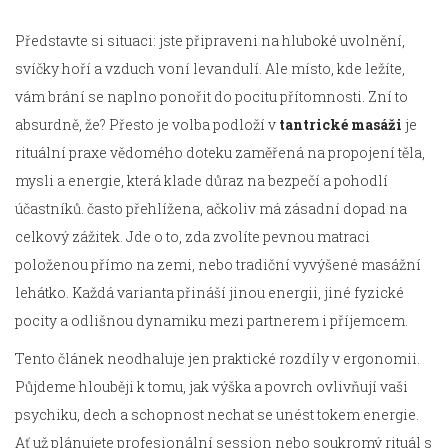
Představte si situaci: jste připraveni na hluboké uvolnění,
svíčky hoří a vzduch voní levandulí. Ale místo, kde ležíte,
vám brání se naplno ponořit do pocitu přítomnosti. Zní to
absurdně, že? Přesto je volba podloží v
tantrické masáži
je
rituální praxe vědomého doteku zaměřená na propojení těla,
mysli a energie
, která klade důraz na bezpečí a pohodlí
účastníků.
často přehlížena, ačkoliv má zásadní dopad na
celkový zážitek. Jde o to, zda zvolíte pevnou matraci
položenou přímo na zemi, nebo tradiční vyvýšené masážní
lehátko. Každá varianta přináší jinou energii, jiné fyzické
pocity a odlišnou dynamiku mezi partnerem i příjemcem.
Tento článek neodhaluje jen praktické rozdíly v ergonomii.
Půjdeme hlouběji k tomu, jak výška a povrch ovlivňují vaši
psychiku, dech a schopnost nechat se unést tokem energie.
Ať už plánujete profesionální session nebo soukromý rituál s