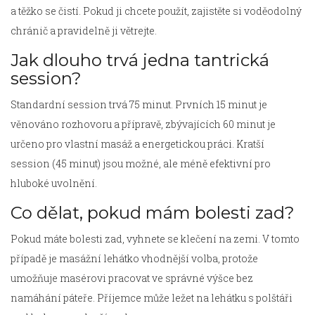
a těžko se čistí. Pokud ji chcete použít, zajistěte si voděodolný
chránič a pravidelně ji větrejte.
Jak dlouho trvá jedna tantrická
session?
Standardní session trvá 75 minut. Prvních 15 minut je
věnováno rozhovoru a přípravě, zbývajících 60 minut je
určeno pro vlastní masáž a energetickou práci. Kratší
session (45 minut) jsou možné, ale méně efektivní pro
hluboké uvolnění.
Co dělat, pokud mám bolesti zad?
Pokud máte bolesti zad, vyhnete se klečení na zemi. V tomto
případě je masážní lehátko vhodnější volba, protože
umožňuje masérovi pracovat ve správné výšce bez
namáhání páteře. Příjemce může ležet na lehátku s polštáři