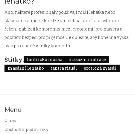
lehátko?
Ano, některé profesionály používají nižší lehátka nebo
skládací matrace, které lze umístit na rám. Tato hybridní
řešení nabízejí kompromis mezi ergonomií pro maséra a
pocitem bezpečí pro příjemce. Je důležité, aby konečná výška
byla pro oba účastníky komfortní.
Štítky:
tantrická masáž
masážní matrace
masážní lehátko
tantra rituál
erotická masáž
Menu
O nás
Obchodní podmínky