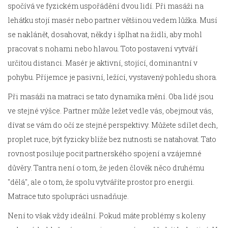
spočívá ve fyzickém uspořádění dvou lidí. Při masáži na
lehátku stojí masér nebo partner většinou vedem lůžka. Musí
se naklánět, dosahovat, někdy i šplhat na židli, aby mohl
pracovat s nohami nebo hlavou. Toto postavení vytváří
určitou distanci. Masér je aktivní, stojící, dominantní v
pohybu. Příjemce je pasivní, ležící, vystavený pohledu shora.
Při masáži na matraci se tato dynamika mění. Oba lidé jsou
ve stejné výšce. Partner může ležet vedle vás, obejmout vás,
dívat se vám do očí ze stejné perspektivy. Můžete sdílet dech,
proplet ruce, být fyzicky blíže bez nutnosti se natahovat. Tato
rovnost posiluje pocit partnerského spojení a vzájemné
důvěry. Tantra není o tom, že jeden člověk něco druhému
"dělá", ale o tom, že spolu vytváříte prostor pro energii.
Matrace tuto spolupráci usnadňuje.
Není to však vždy ideální. Pokud máte problémy s koleny