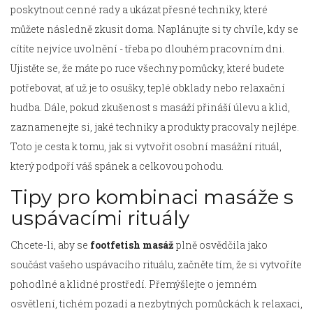
poskytnout cenné rady a ukázat přesné techniky, které
můžete následně zkusit doma. Naplánujte si ty chvíle, kdy se
cítíte nejvíce uvolnění - třeba po dlouhém pracovním dni.
Ujistěte se, že máte po ruce všechny pomůcky, které budete
potřebovat, ať už je to osušky, teplé obklady nebo relaxační
hudba. Dále, pokud zkušenost s masáží přináší úlevu a klid,
zaznamenejte si, jaké techniky a produkty pracovaly nejlépe.
Toto je cesta k tomu, jak si vytvořit osobní masážní rituál,
který podpoří váš spánek a celkovou pohodu.
Tipy pro kombinaci masáže s
uspávacími rituály
Chcete-li, aby se
footfetish masáž
plně osvědčila jako
součást vašeho uspávacího rituálu, začněte tím, že si vytvoříte
pohodlné a klidné prostředí. Přemýšlejte o jemném
osvětlení, tichém pozadí a nezbytných pomůckách k relaxaci,