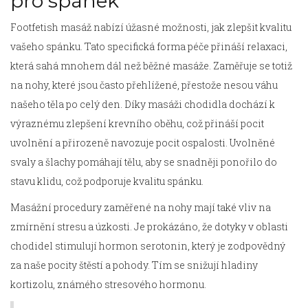
pro spánek
Footfetish masáž nabízí úžasné možnosti, jak zlepšit kvalitu
vašeho spánku. Tato specifická forma péče přináší relaxaci,
která sahá mnohem dál než běžné masáže. Zaměřuje se totiž
na nohy, které jsou často přehlížené, přestože nesou váhu
našeho těla po celý den. Díky masáži chodidla dochází k
výraznému zlepšení krevního oběhu, což přináší pocit
uvolnění a přirozeně navozuje pocit ospalosti. Uvolněné
svaly a šlachy pomáhají tělu, aby se snadněji ponořilo do
stavu klidu, což podporuje kvalitu spánku.
Masážní procedury zaměřené na nohy mají také vliv na
zmírnění stresu a úzkosti. Je prokázáno, že dotyky v oblasti
chodidel stimulují hormon serotonin, který je zodpovědný
za naše pocity štěstí a pohody. Tím se snižují hladiny
kortizolu, známého stresového hormonu.