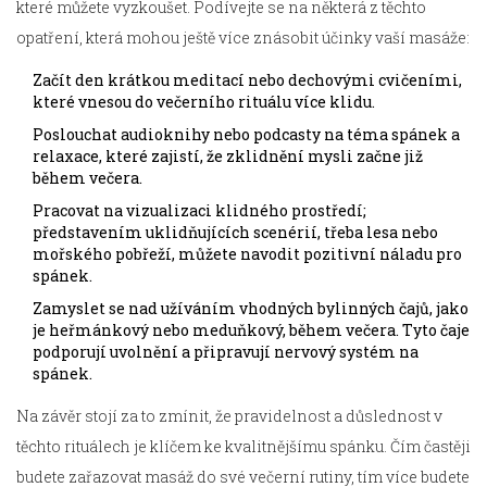
které můžete vyzkoušet. Podívejte se na některá z těchto
opatření, která mohou ještě více znásobit účinky vaší masáže:
Začít den krátkou meditací nebo dechovými cvičeními,
které vnesou do večerního rituálu více klidu.
Poslouchat audioknihy nebo podcasty na téma spánek a
relaxace, které zajistí, že zklidnění mysli začne již
během večera.
Pracovat na vizualizaci klidného prostředí;
představením uklidňujících scenérií, třeba lesa nebo
mořského pobřeží, můžete navodit pozitivní náladu pro
spánek.
Zamyslet se nad užíváním vhodných bylinných čajů, jako
je heřmánkový nebo meduňkový, během večera. Tyto čaje
podporují uvolnění a připravují nervový systém na
spánek.
Na závěr stojí za to zmínit, že pravidelnost a důslednost v
těchto rituálech je klíčem ke kvalitnějšímu spánku. Čím častěji
budete zařazovat masáž do své večerní rutiny, tím více budete