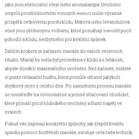
jako jsou esenciální oleje nebo aromalampa. Uvolnění
smyslů prostřednictvím vonných esencí může výrazně
přispět k celkovému pocitu klidu. Mátová nebo levandulová
vůně jsou oblíbenými volbami, které pomáhají navodit pocit
pohodlí a klidu, nezbytného pro kvalitní spánek.
Dalším krokem je zařazení masáže do vašich večerních
rituálů. Masáž by měla být provedena v klidu a s lehkostí,
abyste dosáhli maximálního uvolnění. Než začnete, můžete
si pustit relaxační hudbu, která pomůže utlumit jakýkoli
zbytkový stres z celého dne. Při samotném procesu masáže
se soustřeďte na rovnoměrné a jemné stlačování chodidel,
které přináší pocit hlubokého uvolnění a tlumí napětí ve
svalech.
Pokud vás zajímají konkrétní způsoby, jak zlepšit kvalitu
spánku pomocí footfetish masáže, existuje celá řada technik,