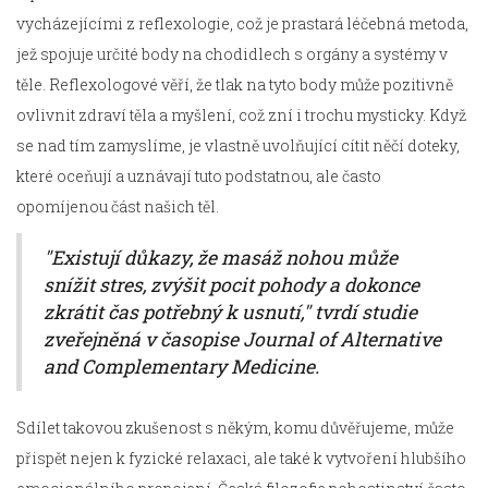
vycházejícími z reflexologie, což je prastará léčebná metoda,
jež spojuje určité body na chodidlech s orgány a systémy v
těle. Reflexologové věří, že tlak na tyto body může pozitivně
ovlivnit zdraví těla a myšlení, což zní i trochu mysticky. Když
se nad tím zamyslíme, je vlastně uvolňující cítit něčí doteky,
které oceňují a uznávají tuto podstatnou, ale často
opomíjenou část našich těl.
"Existují důkazy, že masáž nohou může
snížit stres, zvýšit pocit pohody a dokonce
zkrátit čas potřebný k usnutí," tvrdí studie
zveřejněná v časopise Journal of Alternative
and Complementary Medicine.
Sdílet takovou zkušenost s někým, komu důvěřujeme, může
přispět nejen k fyzické relaxaci, ale také k vytvoření hlubšího