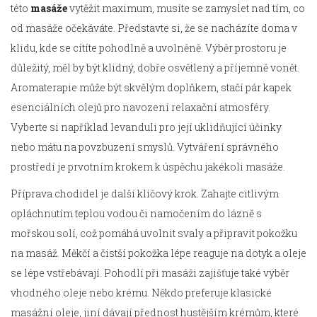
této
masáže
vytěžit maximum, musíte se zamyslet nad tím, co
od masáže očekáváte. Představte si, že se nacházíte doma v
klidu, kde se cítíte pohodlně a uvolněně. Výběr prostoru je
důležitý, měl by být klidný, dobře osvětlený a příjemně vonět.
Aromaterapie může být skvělým doplňkem, stačí pár kapek
esenciálních olejů pro navození relaxační atmosféry.
Vyberte si například levanduli pro její uklidňující účinky
nebo mátu na povzbuzení smyslů. Vytváření správného
prostředí je prvotním krokem k úspěchu jakékoli masáže.
Příprava chodidel je další klíčový krok. Zahajte citlivým
opláchnutím teplou vodou či namočením do lázně s
mořskou solí, což pomáhá uvolnit svaly a připravit pokožku
na masáž. Měkčí a čistší pokožka lépe reaguje na dotyk a oleje
se lépe vstřebávají. Pohodlí při masáži zajišťuje také výběr
vhodného oleje nebo krému. Někdo preferuje klasické
masážní oleje, jiní dávají přednost hustějším krémům, které