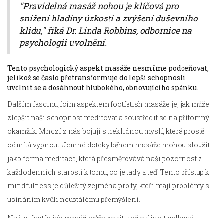
"Pravidelná masáž nohou je klíčová pro
snížení hladiny úzkosti a zvýšení duševního
klidu," říká Dr. Linda Robbins, odbornice na
psychologii uvolnění.
Tento psychologický aspekt masáže nesmíme podceňovat,
jelikož se často přetransformuje do lepší schopnosti
uvolnit se a dosáhnout hlubokého, obnovujícího spánku.
Dalším fascinujícím aspektem footfetish masáže je, jak může
zlepšit naši schopnost meditovat a soustředit se na přítomný
okamžik. Mnozí z nás bojují s neklidnou myslí, která prostě
odmítá vypnout. Jemné doteky během masáže mohou sloužit
jako forma meditace, která přesměrovává naši pozornost z
každodenních starostí k tomu, co je tady a teď. Tento přístup k
mindfulness je důležitý zejména pro ty, kteří mají problémy s
usínáním kvůli neustálému přemýšlení.
Nadto, footfetish masáž může pozitivně ovlivnit celkové