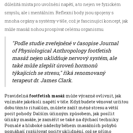
důležitá místa pro uvolnění napětí, a to nejen ve fyzickém
smyslu, ale i mentálním. Reflexní body jsou spojeny s
mnoha orgány a systémy v těle, což je fascinující koncept, jak
může masáž nohou prospívat celému organismu.
"Podle studie zveřejněné v časopise Journal
of Physiological Anthropology footfetish
masáž nejen uklidňuje nervový systém, ale
také může zlepšit úroveň hormonů
týkajících se stresu," říká renomovaný
terapeut dr. James Clark.
Pravidelná
footfetish masáž
může výrazně ovlivnit, jak
vnímáte jakékoli napětí v těle. Když budete věnovat určitou
dobu těmto rituálům, můžete zažít méně stresu a větší
pocit pohody. Dalším účinným způsobem, jak posílit
účinky masáže, je zaměřit se také na dýchací techniky.
Pomalé a hluboké nádechy během masážních pohybů
pomáhají rozšiřovat pocity uklidnění, což se přímo