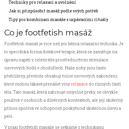
Techniky pro relaxaci a uvolnění
Jak si přizpůsobit masáž podle svých potřeb
Tipy pro kombinaci masáže s uspávacími rituály
Co je footfetish masáž
Footfetish masáž je více než jen běžná relaxační technika. Je
to specifická forma dotekové terapie, která se zaměřuje na
úpravu napětí v celém těle prostřednictvím stimulace
nervových bodů v chodidlech. Naše nohy jsou často
přehlíženy, přestože obsahují tisíce nervových zakončení,
které mohou lákavě přenášet vlny
relaxace
do různých částí
těla. Tato masáž, která zahrnuje smyslné prvky, se obvykle
používá v osobních a důvěrných kontextech, ale její skutečný
přínos spočívá ve schopnosti poskytnout skutečnou úlevu a
péči.
V praxi footfetish masáže se setkáme s technikami