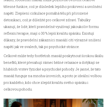
tělesné funkce, což je důsledek lepšího prokrvení a uvolnění
napětí. Zlepšení cirkulace pomáhá tělu při přirozené
detoxikaci, což je důležité pro celkové zdraví. Tabulky
ukazují, že lidé, kteří pravidelně využívají jakoukoliv formu
reflexní terapie, mají o 30 % lepší kvalitu spánku. Existují
důkazy, že pravidelní zákazníci masáží cítí výrazné snížení
napětí jak ve svalech, tak po psychické stránce.
Celkově může tedy footfetish masáž poskytnout širokou škálu
benefitů, které přesahují rámec běžné relaxace a dotýkají se
hlubších vrstev fyzické a psychické pohody. Je jasné, že tato
masáž funguje na mnoha úrovních, a proto je ideální volbou
pro každého, kdo chce zlepšit kvalitu svého spánku i
celkovou pohodu.