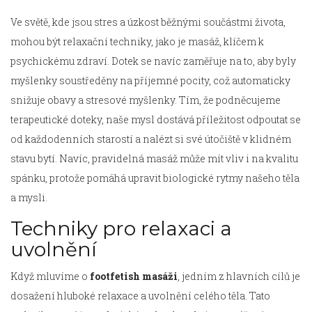
Ve světě, kde jsou stres a úzkost běžnými součástmi života,
mohou být relaxační techniky, jako je masáž, klíčem k
psychickému zdraví. Dotek se navíc zaměřuje na to, aby byly
myšlenky soustředěny na příjemné pocity, což automaticky
snižuje obavy a stresové myšlenky. Tím, že podněcujeme
terapeutické doteky, naše mysl dostává příležitost odpoutat se
od každodenních starostí a nalézt si své útočiště v klidném
stavu bytí. Navíc, pravidelná masáž může mít vliv i na kvalitu
spánku, protože pomáhá upravit biologické rytmy našeho těla
a mysli.
Techniky pro relaxaci a
uvolnění
Když mluvíme o
footfetish masáži
, jedním z hlavních cílů je
dosažení hluboké relaxace a uvolnění celého těla. Tato