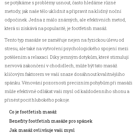
se potýkáme s problémy usnout, často hledáme různé
metody, jak naše tělo uklidnit a připravit na klidný noční
odpočinek. Jedna z málo známých, ale efektivních metod,
která si získává na popularitě, je footfetish masáž.
Tento typ masáže se zaměřuje nejen na fyzickou úlevu od
stresu, ale také na vytvoření psychologického spojení mezi
potěšením a relaxací. Díky jemným dotykům, které stimulují
nervová zakončení v chodidlech, může být tato masáž
klíčovým faktorem ve vaší snaze dosáhnout kvalitnějšího
spánku. Věnování pozornosti precizním pohybům při masáži
může efektivně odlákat vaši mysl od každodenního shonu a
přinést pocit hlubokého pokoje.
Co je footfetish masáž
Benefity footfetish masáže pro spánek
Jak masáž ovlivňuje vaši mysl