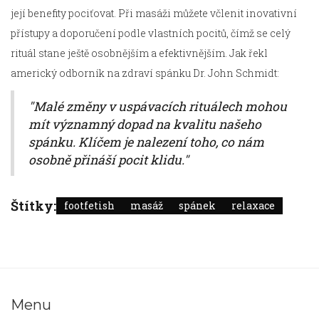
její benefity pociťovat. Při masáži můžete včlenit inovativní
přístupy a doporučení podle vlastních pocitů, čímž se celý
rituál stane ještě osobnějším a efektivnějším. Jak řekl
americký odborník na zdraví spánku Dr. John Schmidt:
"Malé změny v uspávacích rituálech mohou
mít významný dopad na kvalitu našeho
spánku. Klíčem je nalezení toho, co nám
osobně přináší pocit klidu."
Štítky:
footfetish
masáž
spánek
relaxace
Menu