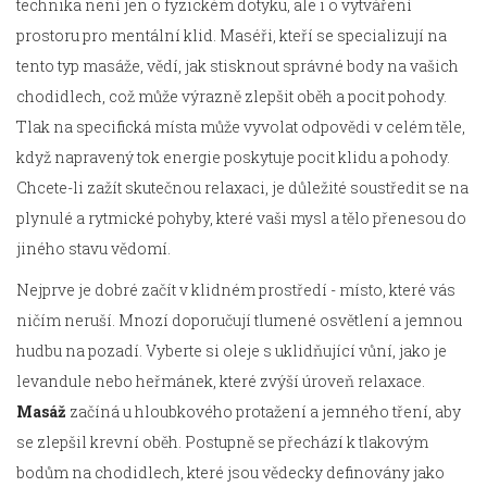
technika není jen o fyzickém dotyku, ale i o vytváření
prostoru pro mentální klid. Maséři, kteří se specializují na
tento typ masáže, vědí, jak stisknout správné body na vašich
chodidlech, což může výrazně zlepšit oběh a pocit pohody.
Tlak na specifická místa může vyvolat odpovědi v celém těle,
když napravený tok energie poskytuje pocit klidu a pohody.
Chcete-li zažít skutečnou relaxaci, je důležité soustředit se na
plynulé a rytmické pohyby, které vaši mysl a tělo přenesou do
jiného stavu vědomí.
Nejprve je dobré začít v klidném prostředí - místo, které vás
ničím neruší. Mnozí doporučují tlumené osvětlení a jemnou
hudbu na pozadí. Vyberte si oleje s uklidňující vůní, jako je
levandule nebo heřmánek, které zvýší úroveň relaxace.
Masáž
začíná u hloubkového protažení a jemného tření, aby
se zlepšil krevní oběh. Postupně se přechází k tlakovým
bodům na chodidlech, které jsou vědecky definovány jako