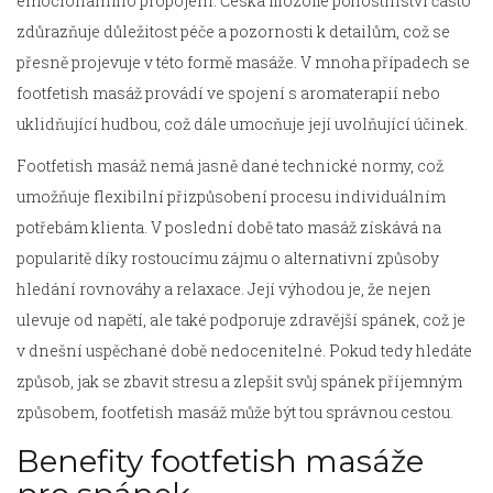
emocionálního propojení. Česká filozofie pohostinství často
zdůrazňuje důležitost péče a pozornosti k detailům, což se
přesně projevuje v této formě masáže. V mnoha případech se
footfetish masáž provádí ve spojení s aromaterapií nebo
uklidňující hudbou, což dále umocňuje její uvolňující účinek.
Footfetish masáž nemá jasně dané technické normy, což
umožňuje flexibilní přizpůsobení procesu individuálním
potřebám klienta. V poslední době tato masáž získává na
popularitě díky rostoucímu zájmu o alternativní způsoby
hledání rovnováhy a relaxace. Její výhodou je, že nejen
ulevuje od napětí, ale také podporuje zdravější spánek, což je
v dnešní uspěchané době nedocenitelné. Pokud tedy hledáte
způsob, jak se zbavit stresu a zlepšit svůj spánek příjemným
způsobem, footfetish masáž může být tou správnou cestou.
Benefity footfetish masáže