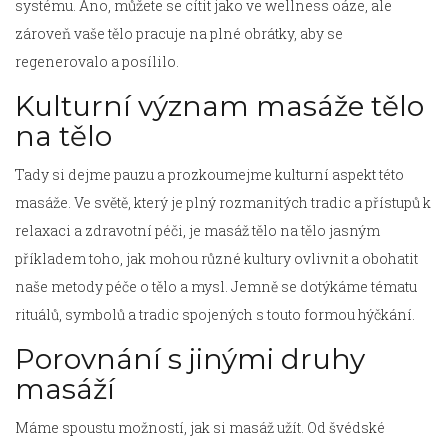
systému. Ano, můžete se cítit jako ve wellness oáze, ale
zároveň vaše tělo pracuje na plné obrátky, aby se
regenerovalo a posílilo.
Kulturní význam masáže tělo
na tělo
Tady si dejme pauzu a prozkoumejme kulturní aspekt této
masáže. Ve světě, který je plný rozmanitých tradic a přístupů k
relaxaci a zdravotní péči, je masáž tělo na tělo jasným
příkladem toho, jak mohou různé kultury ovlivnit a obohatit
naše metody péče o tělo a mysl. Jemně se dotýkáme tématu
rituálů, symbolů a tradic spojených s touto formou hýčkání.
Porovnání s jinými druhy
masáží
Máme spoustu možností, jak si masáž užít. Od švédské