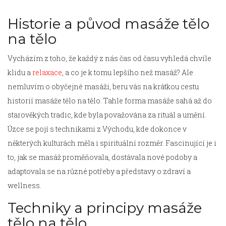
Historie a původ masáže tělo
na tělo
Vycházím z toho, že každý z nás čas od času vyhledá chvíle
klidu a
relaxace
, a co je k tomu lepšího než masáž? Ale
nemluvím o obyčejné masáži, beru vás na krátkou cestu
historií masáže tělo na tělo. Tahle forma masáže sahá až do
starověkých tradic, kde byla považována za rituál a umění.
Úzce se pojí s technikami z Východu, kde dokonce v
některých kulturách měla i spirituální rozměr. Fascinující je i
to, jak se masáž proměňovala, dostávala nové podoby a
adaptovala se na různé potřeby a představy o zdraví a
wellness.
Techniky a principy masáže
tělo na tělo