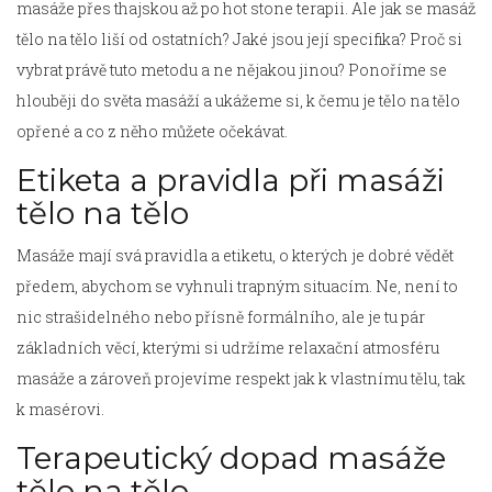
masáže přes thajskou až po hot stone terapii. Ale jak se masáž
tělo na tělo liší od ostatních? Jaké jsou její specifika? Proč si
vybrat právě tuto metodu a ne nějakou jinou? Ponoříme se
hlouběji do světa masáží a ukážeme si, k čemu je tělo na tělo
opřené a co z něho můžete očekávat.
Etiketa a pravidla při masáži
tělo na tělo
Masáže mají svá pravidla a etiketu, o kterých je dobré vědět
předem, abychom se vyhnuli trapným situacím. Ne, není to
nic strašidelného nebo přísně formálního, ale je tu pár
základních věcí, kterými si udržíme relaxační atmosféru
masáže a zároveň projevíme respekt jak k vlastnímu tělu, tak
k masérovi.
Terapeutický dopad masáže
tělo na tělo