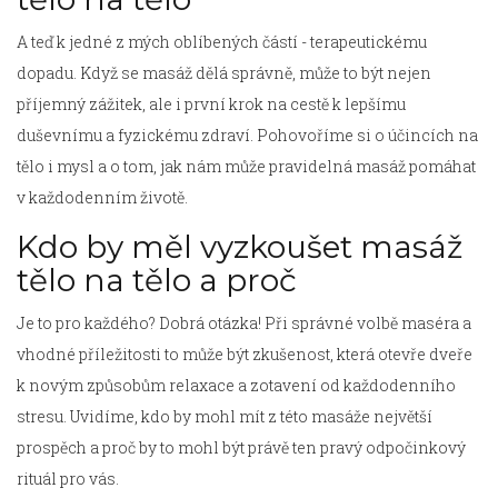
A teď k jedné z mých oblíbených částí - terapeutickému
dopadu. Když se masáž dělá správně, může to být nejen
příjemný zážitek, ale i první krok na cestě k lepšímu
duševnímu a fyzickému zdraví. Pohovoříme si o účincích na
tělo i mysl a o tom, jak nám může pravidelná masáž pomáhat
v každodenním životě.
Kdo by měl vyzkoušet masáž
tělo na tělo a proč
Je to pro každého? Dobrá otázka! Při správné volbě maséra a
vhodné příležitosti to může být zkušenost, která otevře dveře
k novým způsobům relaxace a zotavení od každodenního
stresu. Uvidíme, kdo by mohl mít z této masáže největší
prospěch a proč by to mohl být právě ten pravý odpočinkový
rituál pro vás.