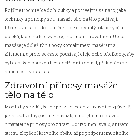
Pojďme trochu více do hloubky a podívejme se na to, jaké
techniky a principy se u masáže tělo na tělo používají.
Představte si to jako taneček - jde o plynulý tok pohybů a
doteků, které na těle vytvářejí harmonii a uvolnění. U této
masáže je důležitý hluboký kontakt mezi masérem a
klientem, a proto se často používají oleje nebo lubrikanty, aby
byl dosažen opravdu bezprostřední kontakt, při kterém se
snoubí citlivost a síla.
Zdravotní přínosy masáže
tělo na tělo
Mohlo by se zdát, že jde pouze o jeden z luxusních způsobů,
jak si užít volný čas, ale masáž tělo na tělo má opravdu
hmatatelné přínosy pro zdraví. Od uvolnění svalů, snížení
stresu, zlepšení krevního oběhu až po podporu imunitního