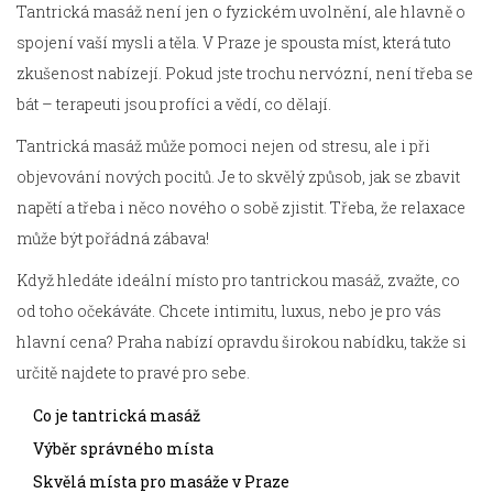
Tantrická masáž není jen o fyzickém uvolnění, ale hlavně o
spojení vaší mysli a těla. V Praze je spousta míst, která tuto
zkušenost nabízejí. Pokud jste trochu nervózní, není třeba se
bát – terapeuti jsou profíci a vědí, co dělají.
Tantrická masáž může pomoci nejen od stresu, ale i při
objevování nových pocitů. Je to skvělý způsob, jak se zbavit
napětí a třeba i něco nového o sobě zjistit. Třeba, že relaxace
může být pořádná zábava!
Když hledáte ideální místo pro tantrickou masáž, zvažte, co
od toho očekáváte. Chcete intimitu, luxus, nebo je pro vás
hlavní cena? Praha nabízí opravdu širokou nabídku, takže si
určitě najdete to pravé pro sebe.
Co je tantrická masáž
Výběr správného místa
Skvělá místa pro masáže v Praze