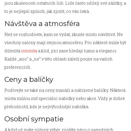
jsou zkušenosti ostatních lidí. Lidé často sdílejí své zážitky, a
to je nejlepší způsob, jak zjistit, co vás čeká.
Návštěva a atmosféra
Než se rozhodnete, kam se vydat, zkuste místo navštívit. Ne
všechny salóny mají stejnou atmosféru. Pro některé může být
důležitá
intimita
a klid, jiní zase hledají luxus a eleganci.
Každé „ano“ a „ne“ v této oblasti záleží pouze na vašich
preferencích.
Ceny a balíčky
Podívejte se také na ceny masáží a nabízené balíčky. Některá
místa můžou mít speciální nabídky nebo akce. Vždy je dobré
přehodnotit, kde je nejvýhodnější nabídka.
Osobní sympatie
A když už máte zúžený výběr, zjistěte něco o samotných