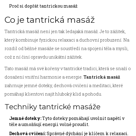
Proč si dopřát tantrickou masáž
Co je tantrická masáž
Tantrická masáž není jen tak ledajaká masáž. Je to zážitek,
který kombinuje fyzickou relaxaci a duchovní probuzení. Na
rozdíl od běžné masáže se soustředí na spojení těla a mysli,
což z ní činí opravdu unikátní zážitek.
Tato masáž má své kořeny v tantrické tradici, která se snaží o
dosažení vnitřní harmonie a energie.
Tantrická masáž
zahrnuje jemné doteky, dechová cvičení a meditaci, které
pomáhají klientovi najít hluboký klid a pohodu.
Techniky tantrické masáže
Jemné doteky:
Tyto doteky pomáhají uvolnit napětí v
těle a umožňují energii volně proudit.
Dechová cvičení:
Správné dýchání je klíčem k relaxaci.