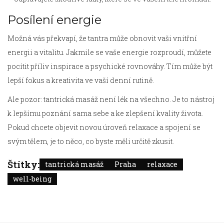
Posílení energie
Možná vás překvapí, že tantra může obnovit vaši vnitřní
energii a vitalitu. Jakmile se vaše energie rozproudí, můžete
pocítit příliv inspirace a psychické rovnováhy. Tím může být
lepší fokus a kreativita ve vaší denní rutině.
Ale pozor: tantrická masáž není lék na všechno. Je to nástroj
k lepšímu poznání sama sebe a ke zlepšení kvality života.
Pokud chcete objevit novou úroveň relaxace a spojení se
svým tělem, je to něco, co byste měli určitě zkusit.
Štítky:
tantrická masáž
Praha
relaxace
well-being