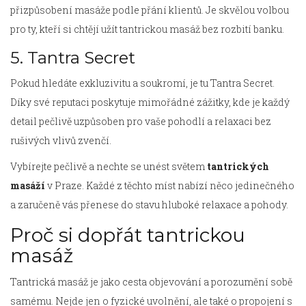
přizpůsobení masáže podle přání klientů. Je skvělou volbou
pro ty, kteří si chtějí užít tantrickou masáž bez rozbití banku.
5. Tantra Secret
Pokud hledáte exkluzivitu a soukromí, je tu Tantra Secret.
Díky své reputaci poskytuje mimořádné zážitky, kde je každý
detail pečlivě uzpůsoben pro vaše pohodlí a relaxaci bez
rušivých vlivů zvenčí.
Vybírejte pečlivě a nechte se unést světem
tantrických
masáží
v Praze. Každé z těchto míst nabízí něco jedinečného
a zaručeně vás přenese do stavu hluboké relaxace a pohody.
Proč si dopřát tantrickou
masáž
Tantrická masáž je jako cesta objevování a porozumění sobě
samému. Nejde jen o fyzické uvolnění, ale také o propojení s