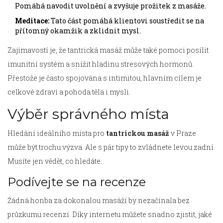
Pomáhá navodit uvolnění a zvyšuje prožitek z masáže.
Meditace:
Tato část pomáhá klientovi soustředit se na
přítomný okamžik a zklidnit mysl.
Zajímavostí je, že tantrická masáž může také pomoci posílit
imunitní systém a snížit hladinu stresových hormonů.
Přestože je často spojována s intimitou, hlavním cílem je
celkové zdraví a pohoda těla i mysli.
Výběr správného místa
Hledání ideálního místa pro
tantrickou masáž
v Praze
může být trochu výzva. Ale s pár tipy to zvládnete levou zadní.
Musíte jen vědět, co hledáte.
Podívejte se na recenze
Žádná honba za dokonalou masáží by nezačínala bez
průzkumu recenzí. Díky internetu můžete snadno zjistit, jaké