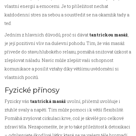
vlastní energií a emocemi. Je to příležitost nechat
každodenní stres za sebou a soustředit se na okamžik tady a
teď.
Jedním z hlavních důvodů, proč si dávat
tantrickou masáž
,
je její pozitivní vliv na duševní pohodu. Tím, že vás masáž
přivede do stavu hlubokého relaxu, pomáhá snižovat úzkost a
zlepšovat náladu. Navíc může zlepšit vaši schopnost
komunikace a posílit vztahy díky většímu uvědomění si
vlastních pocitů.
Fyzické přínosy
Fyzicky vás
tantrická masáž
uvolní, přičemž uvolňuje i
ztuhlé svaly a napětí. Tím může pomoci i k větší flexibilitě.
Pomáhá zvyšovat cirkulaci krve, což je skvělé pro celkové
zdraví těla. Nezapomeňte, že je to také příležitost k detoxikaci
– odplavujete škodlivé látky, které se ve vašem těle hromadí.